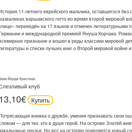
История 11-летнего еврейского мальчика, оставшегося без
развалинах варшавского гетто во время второй мировой во
улице» переведён на 17 языков и отмечен литературными
Германии и международной премией Януша Корчака. Роман
всемирное признание и вошел в ряды классики мировой дет
литературы и списки лучших книг о Второй мировой войне и
Виик Йерде Кристиан
Слезливый клуб
13,10€
Купить
Потрясающая книжка о дружбе, умении признавать свои ош
словом — для тех. кто в душе герой. На острове Златёй жи
закадычные друзья. Но вот на острове появляется новый со