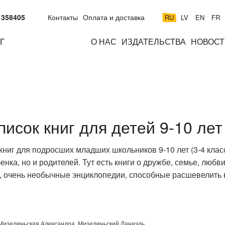
 358405
Контакты
Оплата и доставка
RU
LV
EN
FR
Г
О НАС
ИЗДАТЕЛЬСТВА
НОВОСТ
м
подросткам
взрослым
н
к
писок книг для детей 9-10 лет
ниг для подросших младших школьников 9-10 лет (3-4 класс
нка, но и родителей. Тут есть книги о дружбе, семье, любви
, очень необычные энциклопедии, способные расшевелить в
Мизелиньская Александра
,
Мизелиньский Даниэль