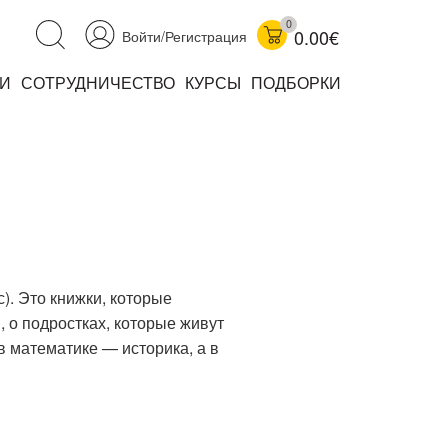
0
0.00€
Войти/Регистрация
И
СОТРУДНИЧЕСТВО
КУРСЫ
ПОДБОРКИ
аучно-популярные
не книжки
ниги
). Это книжки, которые
, о подростках, которые живут
 математике — историка, а в
комиксы
книги уехали