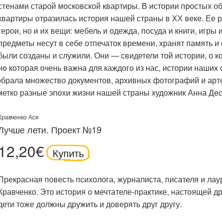
стенами старой московской квартиры. В истории простых о
квартиры отразилась история нашей страны в ХХ веке. Ее р
герои, но и их вещи: мебель и одежда, посуда и книги, игры
предметы несут в себе отпечаток времени, хранят память и 
были созданы и служили. Они — свидетели той истории, о ко
но которая очень важна для каждого из нас, истории наших 
собрала множество документов, архивных фотографий и ар
метко разные эпохи жизни нашей страны художник Анна Дес
Кравченко Ася
Лучше лети. Проект №19
12,20€
Купить
Прекрасная повесть психолога, журналиста, писателя и ла
Кравченко. Это история о мечтателе-практике, настоящей др
дети тоже должны дружить и доверять друг другу.