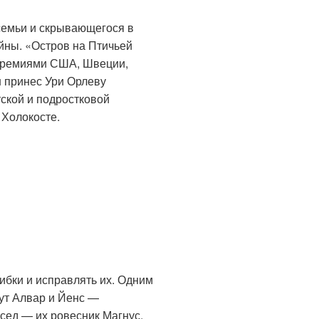
 семьи и скрывающегося в
йны. «Остров на Птичьей
 премиями США, Швеции,
 принес Ури Орлеву
ской и подростковой
 Холокосте.
ибки и исправлять их. Одним
вут Алвар и Йенс —
сед — их ровесник Магнус,