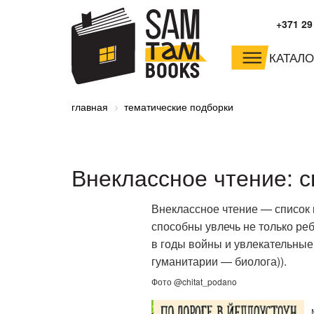
+371 29
КАТАЛО
малышам и
младшим школьника
главная
тематические подборки
дошкольникам
Внеклассное чтение: с
Внеклассное чтение — список к
способны увлечь не только ребе
в годы войны и увлекательные
гуманитарии — биолога)).
Фото @chitat_podano