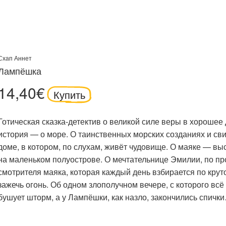
Схап Аннет
Лампёшка
14,40€
Купить
Готическая сказка-детектив о великой силе веры в хорошее 
история — о море. О таинственных морских созданиях и св
доме, в котором, по слухам, живёт чудовище. О маяке — выс
на маленьком полуострове. О мечтательнице Эмилии, по п
смотрителя маяка, которая каждый день взбирается по крут
зажечь огонь. Об одном злополучном вечере, с которого всё 
бушует шторм, а у Лампёшки, как назло, закончились спичк