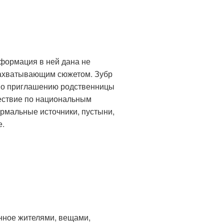
нформация в ней дана не
захватывающим сюжетом. Зубр
 по приглашению родственницы
ествие по национальным
ермальные источники, пустыни,
е.
анное жителями, вещами,