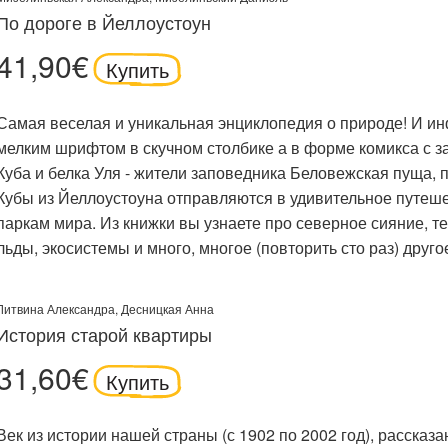
По дороге в Йеллоустоун
41,90€
Купить
Самая веселая и уникальная энциклопедия о природе! И и
мелким шрифтом в скучном столбике а в форме комикса с 
Куба и белка Уля - жители заповедника Беловежская пуща,
Кубы из Йеллоустоуна отправляются в удивительное путеш
паркам мира. Из книжки вы узнаете про северное сияние, т
льды, экосистемы и много, многое (повторить сто раз) друго
Литвина Александра
,
Десницкая Анна
История старой квартиры
31,60€
Купить
Век из истории нашей страны (с 1902 по 2002 год), рассказ