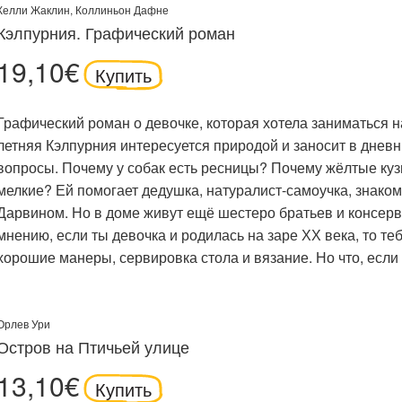
Келли Жаклин
,
Коллиньон Дафне
Кэлпурния. Графический роман
19,10€
Купить
Графический роман о девочке, которая хотела заниматься нау
летняя Кэлпурния интересуется природой и заносит в дневн
вопросы. Почему у собак есть ресницы? Почему жёлтые куз
мелкие? Ей помогает дедушка, натуралист-самоучка, знако
Дарвином. Но в доме живут ещё шестеро братьев и консерв
мнению, если ты девочка и родилась на заре ХХ века, то т
хорошие манеры, сервировка стола и вязание. Но что, если 
Орлев Ури
Остров на Птичьей улице
13,10€
Купить