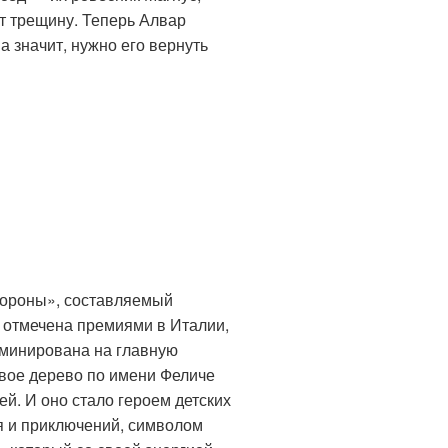
ет трещину. Теперь Алвар
 а значит, нужно его вернуть
вороны», составляемый
отмечена премиями в Италии,
оминирована на главную
вое дерево по имени Феличе
ей. И оно стало героем детских
ия и приключений, символом