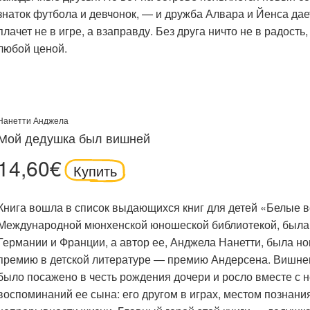
знаток футбола и девчонок, — и дружба Алвара и Йенса да
плачет не в игре, а взаправду. Без друга ничто не в радость,
любой ценой.
Нанетти Анджела
Мой дедушка был вишней
14,60€
Купить
Книга вошла в список выдающихся книг для детей «Белые 
Международной мюнхенской юношеской библиотекой, была 
Германии и Франции, а автор ее, Анджела Нанетти, была н
премию в детской литературе ― премию Андерсена. Вишне
было посажено в честь рождения дочери и росло вместе с н
воспоминаний ее сына: его другом в играх, местом познан