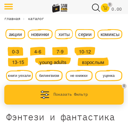
0
0.00
главная
каталог
акции
новинки
хиты
серии
комиксы
0-3
4-6
7-9
10-12
13-15
young adults
взрослым
книги уехали
билингвизм
не книжки
уценка
0
Показать Фильтр
Фэнтези и фантастика