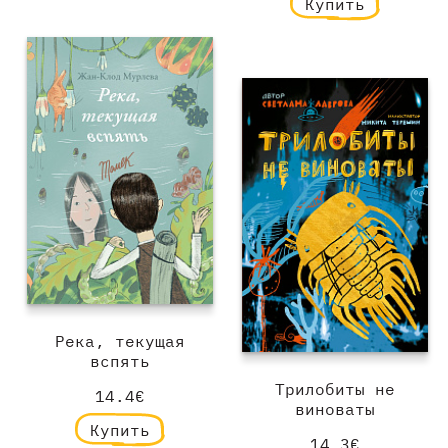
Купить
Река, текущая
вспять
Трилобиты не
14.4€
виноваты
Купить
14.3€