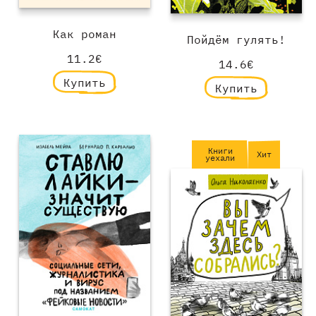
Как роман
Пойдём гулять!
11.2€
14.6€
Купить
Купить
Книги
Хит
уехали