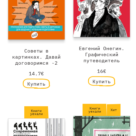
Евгений Онегин.
Советы в
Графический
картинках. Давай
путеводитель
договоримся -2
16€
14.7€
Купить
Купить
Книги
Хит
Книги
уехали
уехали