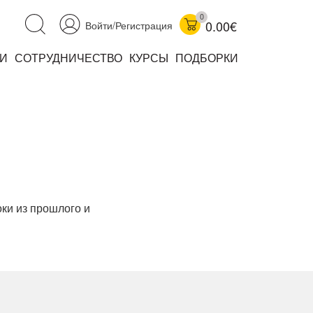
0
0.00€
Войти/Регистрация
И
СОТРУДНИЧЕСТВО
КУРСЫ
ПОДБОРКИ
аучно-популярные
не книжки
ниги
оки из прошлого и
комиксы
книги уехали