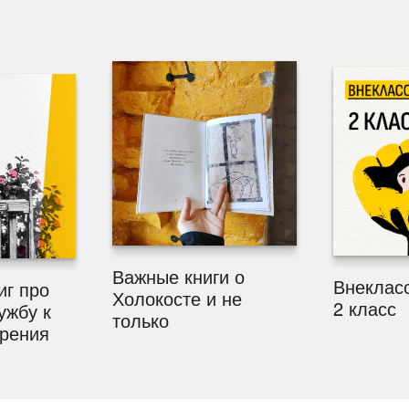
Важные книги о
Внекласс
иг про
Холокосте и не
2 класс
ужбу к
только
рения