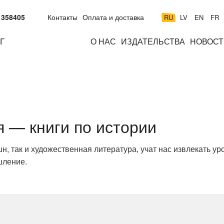
 358405
Контакты
Оплата и доставка
RU
LV
EN
FR
Г
О НАС
ИЗДАТЕЛЬСТВА
НОВОСТ
м
подросткам
взрослым
н
к
 — книги по истории
шн, так и художественная литература, учат нас извлекать ур
шление.