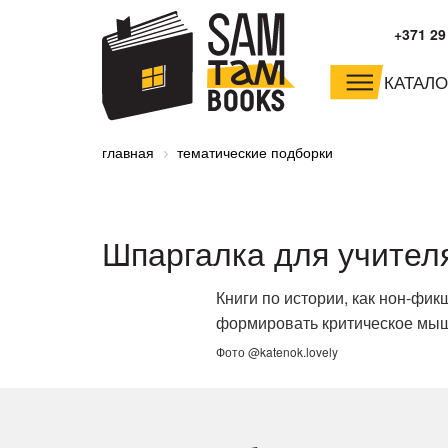
+371 29
КАТАЛО
малышам и
младшим школьника
главная
тематические подборки
дошкольникам
Шпаргалка для учителя
Книги по истории, как нон-фик
формировать критическое мы
Фото @katenok.lovely