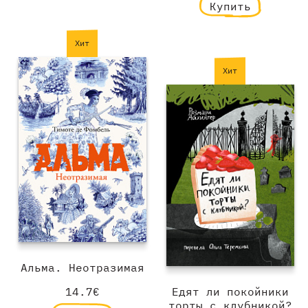
Купить
Хит
Хит
Альма. Неотразимая
Едят ли покойники
14.7€
торты с клубникой?