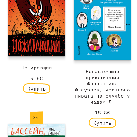
Пожирающий
Ненастоящие
приключения
9.6€
Флорентина
Купить
Флауэрса, честного
пирата на службе у
мадам Л.
18.8€
Хит
Купить