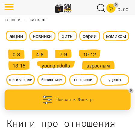
0
0.00
главная
каталог
акции
новинки
хиты
серии
комиксы
0-3
4-6
7-9
10-12
13-15
young adults
взрослым
книги уехали
билингвизм
не книжки
уценка
0
Показать Фильтр
Книги про отношения