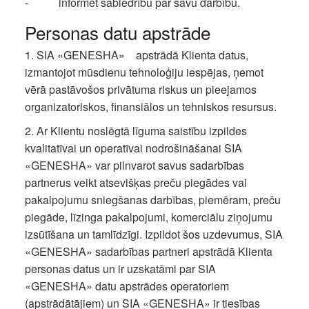
- informēt sabiedrību par savu darbību.
Personas datu apstrāde
1. SIA «GENESHA» apstrādā Klienta datus,
izmantojot mūsdienu tehnoloģiju iespējas, ņemot
vērā pastāvošos privātuma riskus un pieejamos
organizatoriskos, finansiālos un tehniskos resursus.
2. Ar Klientu noslēgtā līguma saistību izpildes
kvalitatīvai un operatīvai nodrošināšanai SIA
«GENESHA» var pilnvarot savus sadarbības
partnerus veikt atsevišķas preču piegādes vai
pakalpojumu sniegšanas darbības, piemēram, preču
piegāde, līzinga pakalpojumi, komerciālu ziņojumu
izsūtīšana un tamlīdzīgi. Izpildot šos uzdevumus, SIA
«GENESHA» sadarbības partneri apstrādā Klienta
personas datus un ir uzskatāmi par SIA
«GENESHA» datu apstrādes operatoriem
(apstrādātājiem) un SIA «GENESHA» ir tiesības