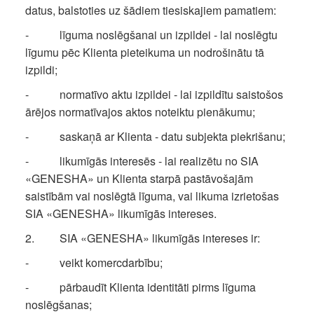
datus, balstoties uz šādiem tiesiskajiem pamatiem:
- līguma noslēgšanai un izpildei - lai noslēgtu
līgumu pēc Klienta pieteikuma un nodrošinātu tā
izpildi;
- normatīvo aktu izpildei - lai izpildītu saistošos
ārējos normatīvajos aktos noteiktu pienākumu;
- saskaņā ar Klienta - datu subjekta piekrišanu;
- likumīgās interesēs - lai realizētu no SIA
«GENESHA» un Klienta starpā pastāvošajām
saistībām vai noslēgtā līguma, vai likuma izrietošas
SIA «GENESHA» likumīgās intereses.
2. SIA «GENESHA» likumīgās intereses ir:
- veikt komercdarbību;
- pārbaudīt Klienta identitāti pirms līguma
noslēgšanas;