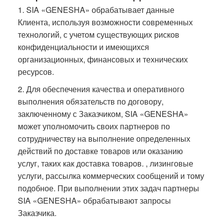
1. SIA «GENESHA» обрабатывает данные
Клиента, используя возможности современных
технологий, с учетом существующих рисков
конфиденциальности и имеющихся
организационных, финансовых и технических
ресурсов.
2. Для обеспечения качества и оперативного
выполнения обязательств по договору,
заключенному с Заказчиком, SIA «GENESHA»
может уполномочить своих партнеров по
сотрудничеству на выполнение определенных
действий по доставке товаров или оказанию
услуг, таких как доставка товаров. , лизинговые
услуги, рассылка коммерческих сообщений и тому
подобное. При выполнении этих задач партнеры
SIA «GENESHA» обрабатывают запросы
Заказчика.