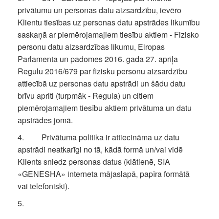
privātumu un personas datu aizsardzību, ievēro
Klientu tiesības uz personas datu apstrādes likumību
saskaņā ar piemērojamajiem tiesību aktiem - Fizisko
personu datu aizsardzības likumu, Eiropas
Parlamenta un padomes 2016. gada 27. aprīļa
Regulu 2016/679 par fizisku personu aizsardzību
attiecībā uz personas datu apstrādi un šādu datu
brīvu apriti (turpmāk - Regula) un citiem
piemērojamajiem tiesību aktiem privātuma un datu
apstrādes jomā.
4. Privātuma politika ir attiecināma uz datu
apstrādi neatkarīgi no tā, kādā formā un/vai vidē
Klients sniedz personas datus (klātienē, SIA
«GENESHA» interneta mājaslapā, papīra formātā
vai telefoniski).
5.