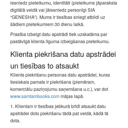
iesniedz pieteikumu, identitāti (pieteikums jāparaksta
digitālā veidā vai jāiesniedz personīgi SIA
“GENESHA”). Mums ir tiesības sniegt atbildi uz
šādiem pieteikumiem 30 dienu laikā.
Prasība izbeigt datu apstrādi tiek uzskatāma par
pastāvīgā klienta līguma izbeigšanas pieteikumu.
Klienta piekrišana datu apstrādei
un tiesības to atsaukt
Klients piekrišanu personas datu apstrādei, kuras
tiesiskais pamats ir piekrišana (piemēram,
komerciālu paziņojumu saņemšana u.c.), var dot
www.samtambooks.com
mājas lapā.
1. Klientam ir tiesības jebkurā brīdī atsaukt datu
apstrādei doto piekrišanu tādā pat veidā, kādā tā
dota.