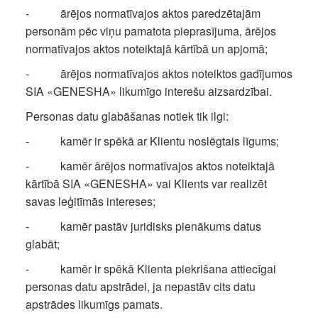
- ārējos normatīvajos aktos paredzētajām
personām pēc viņu pamatota pieprasījuma, ārējos
normatīvajos aktos noteiktajā kārtībā un apjomā;
- ārējos normatīvajos aktos noteiktos gadījumos
SIA «GENESHA» likumīgo interešu aizsardzībai.
Personas datu glabāšanas notiek tik ilgi:
- kamēr ir spēkā ar Klientu noslēgtais līgums;
- kamēr ārējos normatīvajos aktos noteiktajā
kārtībā SIA «GENESHA» vai Klients var realizēt
savas leģitīmās intereses;
- kamēr pastāv juridisks pienākums datus
glabāt;
- kamēr ir spēkā Klienta piekrišana attiecīgai
personas datu apstrādei, ja nepastāv cits datu
apstrādes likumīgs pamats.