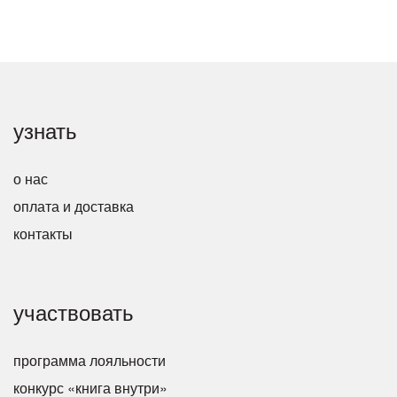
узнать
о нас
оплата и доставка
контакты
участвовать
программа лояльности
конкурс «книга внутри»