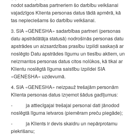
nodot sadarbības partneriem šo darbību veikšanai
vajadzīgos Klienta personas datus tādā apmērā, kā
tas nepieciešams šo darbību veikšanai.
3. SIA «GENESHA» sadarbības partneri (personas
datu apstrādātāja statusā) nodrošinās personas datu
apstrādes un aizsardzības prasību izpildi saskaņā ar
noslēgto Datu apstrādes līgumu un tiesību aktiem, un
neizmantos personas datus citos nolūkos, kā tikai ar
Klientu noslēgtā līguma saistību izpildei SIA
«GENESHA» uzdevumā.
4. SIA «GENESHA» neizpauž trešajām personām
Klienta personas datus izņemot šādus gadījumus:
- ja attiecīgajai trešajai personai dati jānodod
noslēgtā līguma ietvaros (piemēram preču piegāde);
- ja Klients ir devis skaidru un nepārprotamu
piekrišanu;