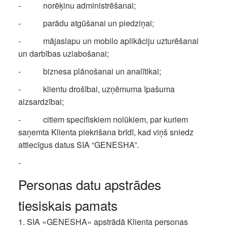
- norēķinu administrēšanai;
- parādu atgūšanai un piedziņai;
- mājaslapu un mobilo aplikāciju uzturēšanai
un darbības uzlabošanai;
- biznesa plānošanai un analītikai;
- klientu drošībai, uzņēmuma īpašuma
aizsardzībai;
- citiem specifiskiem nolūkiem, par kuriem
saņemta Klienta piekrišana brīdī, kad viņš sniedz
attiecīgus datus SIA “GENESHA”.
-
Personas datu apstrādes
tiesiskais pamats
1. SIA «GENESHA» apstrādā Klienta personas