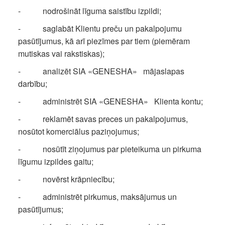
- nodrošināt līguma saistību izpildi;
- saglabāt Klientu preču un pakalpojumu
pasūtījumus, kā arī piezīmes par tiem (piemēram
mutiskas vai rakstiskas);
- analizēt SIA «GENESHA» mājaslapas
darbību;
- administrēt SIA «GENESHA» Klienta kontu;
- reklamēt savas preces un pakalpojumus,
nosūtot komerciālus paziņojumus;
- nosūtīt ziņojumus par pieteikuma un pirkuma
līgumu izpildes gaitu;
- novērst krāpniecību;
- administrēt pirkumus, maksājumus un
pasūtījumus;