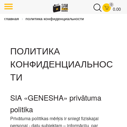
0
0.00
главная
политика конфиденциальности
ПОЛИТИКА
КОНФИДЕНЦИАЛЬНОС
ТИ
SIA «GENESHA» privātuma
politika
Privātuma politikas mērķis ir sniegt fiziskajai
personai - datu subjektam – informāciju par