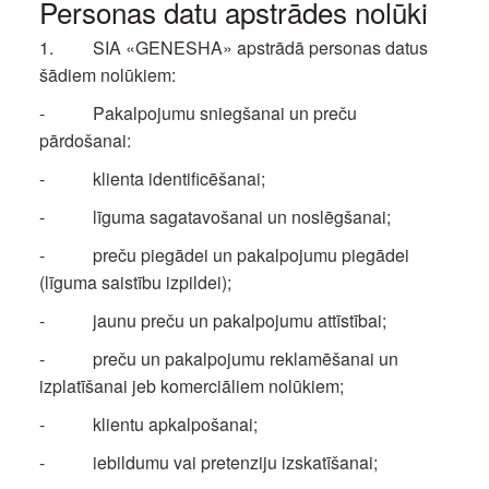
Personas datu apstrādes nolūki
1. SIA «GENESHA» apstrādā personas datus
šādiem nolūkiem:
- Pakalpojumu sniegšanai un preču
pārdošanai:
- klienta identificēšanai;
- līguma sagatavošanai un noslēgšanai;
- preču piegādei un pakalpojumu piegādei
(līguma saistību izpildei);
- jaunu preču un pakalpojumu attīstībai;
- preču un pakalpojumu reklamēšanai un
izplatīšanai jeb komerciāliem nolūkiem;
- klientu apkalpošanai;
- iebildumu vai pretenziju izskatīšanai;