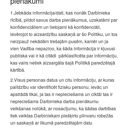
pienākumi
1.Jebkāda informācija/dati, kas nonāk Darbinieka
rīcībā, pildot savus darba pienākumus, uzskatāmi par
konfidenciāliem un lietojami kā konfidenciāli,
ievērojot to aizsardzību saskaņā ar šo Politiku, un tos
neizpauž nekādām trešajām pusēm, kamēr un ja
vien Vadība nepaziņo, ka šāda informācija ir kļuvusi
publiska vai ir kā citādi pārklasificēta par informāciju,
kas vairs netiek aizsargāta šajā Politikā paredzētajā
kārtībā.
2.Visus personas datus un citu informāciju, ar kuras
palīdzību var identificēt fizisku personu, ievāc un
apstrādā tikai, ja tas ir nepieciešams un ciktāl tas ir
nepieciešams Darbinieka darba pienākumu
veikšanas nolūkā, ar nosacījumu, ka šādas darbības
tiek veiktas Darbiniekam piešķirto pilnvaru robežās
un saskaņā ar likumā paredzētajām datu