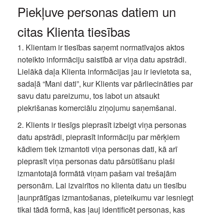
Piekļuve personas datiem un
citas Klienta tiesības
1. Klientam ir tiesības saņemt normatīvajos aktos
noteikto informāciju saistībā ar viņa datu apstrādi.
Lielākā daļa Klienta informācijas jau ir ievietota sa,
sadaļā “Mani dati”, kur Klients var pārliecināties par
savu datu pareizumu, tos labot un atsaukt
piekrišanas komerciālu ziņojumu saņemšanai.
2. Klients ir tiesīgs pieprasīt izbeigt viņa personas
datu apstrādi, pieprasīt informāciju par mērķiem
kādiem tiek izmantoti viņa personas dati, kā arī
pieprasīt viņa personas datu pārsūtīšanu plaši
izmantotajā formātā viņam pašam vai trešajām
personām. Lai izvairītos no klienta datu un tiesību
ļaunprātīgas izmantošanas, pieteikumu var iesniegt
tikai tādā formā, kas ļauj identificēt personas, kas