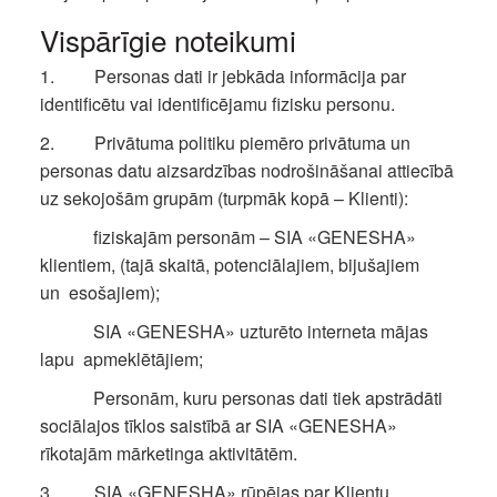
Vispārīgie noteikumi
1. Personas dati ir jebkāda informācija par
identificētu vai identificējamu fizisku personu.
2. Privātuma politiku piemēro privātuma un
personas datu aizsardzības nodrošināšanai attiecībā
uz sekojošām grupām (turpmāk kopā – Klienti):
fiziskajām personām – SIA «GENESHA»
klientiem, (tajā skaitā, potenciālajiem, bijušajiem
un esošajiem);
SIA «GENESHA» uzturēto interneta mājas
lapu apmeklētājiem;
Personām, kuru personas dati tiek apstrādāti
sociālajos tīklos saistībā ar SIA «GENESHA»
rīkotajām mārketinga aktivitātēm.
3. SIA «GENESHA» rūpējas par Klientu