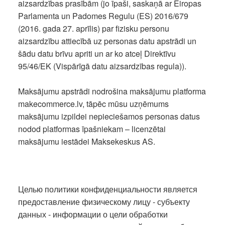
aizsardzības prasībām (jo īpaši, saskaņā ar Eiropas
Parlamenta un Padomes Regulu (ES) 2016/679
(2016. gada 27. aprīlis) par fizisku personu
aizsardzību attiecībā uz personas datu apstrādi un
šādu datu brīvu apriti un ar ko atceļ Direktīvu
95/46/EK (Vispārīgā datu aizsardzības regula)).
Maksājumu apstrādi nodrošina maksājumu platforma
makecommerce.lv, tāpēc mūsu uzņēmums
maksājumu izpildei nepieciešamos personas datus
nodod platformas īpašniekam – licenzētai
maksājumu iestādei Maksekeskus AS.
Целью политики конфиденциальности является
предоставление физическому лицу - субъекту
данных - информации о цели обработки