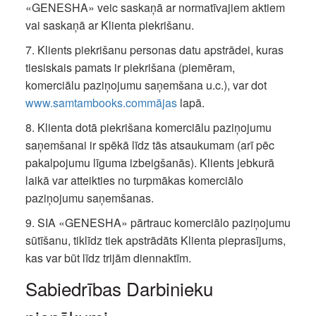
«GENESHA» veic saskaņā ar normatīvajiem aktiem
vai saskaņā ar Klienta piekrišanu.
7. Klients piekrišanu personas datu apstrādei, kuras
tiesiskais pamats ir piekrišana (piemēram,
komerciālu paziņojumu saņemšana u.c.), var dot
www.samtambooks.commājas
lapā.
8. Klienta dotā piekrišana komerciālu paziņojumu
saņemšanai ir spēkā līdz tās atsaukumam (arī pēc
pakalpojumu līguma izbeigšanās). Klients jebkurā
laikā var atteikties no turpmākas komerciālo
paziņojumu saņemšanas.
9. SIA «GENESHA» pārtrauc komerciālo paziņojumu
sūtīšanu, tiklīdz tiek apstrādāts Klienta pieprasījums,
kas var būt līdz trijām diennaktīm.
Sabiedrības Darbinieku