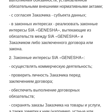
обязательными внешними нормативными актами;
- с согласия Заказчика - субъекта данных;
- в законных интересах - реализовать законные
интересы SIA «GENESHA», вытекающие из
обязательств между SIA «GENESHA» и
Заказчиком либо заключенного договора или
закона.
2. Законные интересы SIA «GENESHA»:
- осуществлять коммерческую деятельность;
- проверить личность Заказчика перед
заключением договора;
- обеспечить выполнение договорных
обязательств;
- сохранять заказы Заказчика на товары и услуги,
а также заметки к ним (например, устные или