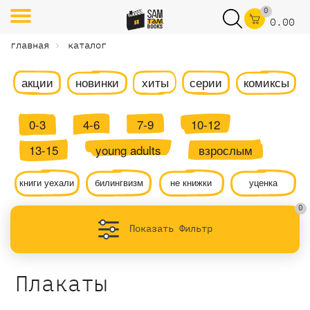
0
0.00
главная
каталог
акции
новинки
хиты
серии
комиксы
0-3
4-6
7-9
10-12
13-15
young adults
взрослым
книги уехали
билингвизм
не книжки
уценка
0
Показать Фильтр
Плакаты