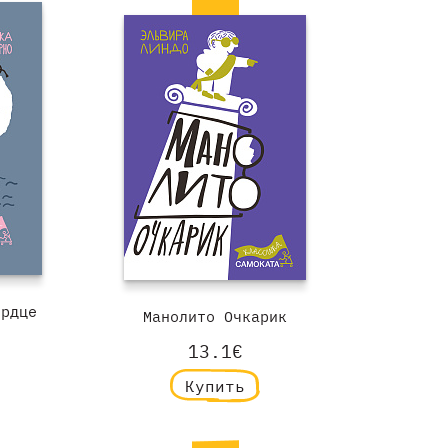
ердце
Манолито Очкарик
13.1€
Купить