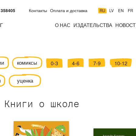
 358405
Контакты
Оплата и доставка
RU
LV
EN
FR
Г
О НАС
ИЗДАТЕЛЬСТВА
НОВОСТ
м
подросткам
взрослым
н
к
ии
комиксы
0-3
4-6
7-9
10-12
и
уценка
Книги о школе