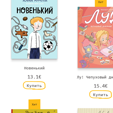
Хит
Новенький
13.1€
Лу! Чепуховый д
Купить
15.4€
Купить
Хит