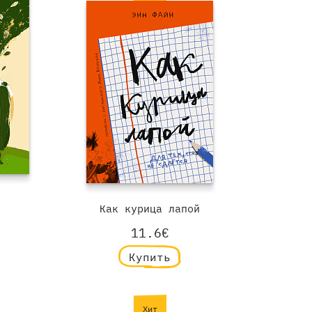
у
Как курица лапой
11.6€
Купить
Хит