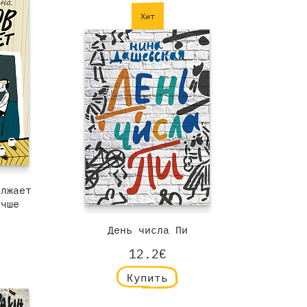
Хит
олжает
учше
День числа Пи
12.2€
Купить