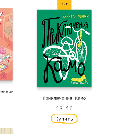
Хит
невник
Приключения Камо
13.1€
Купить