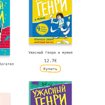
Ужасный Генри и мумия
12.7€
богател
Купить