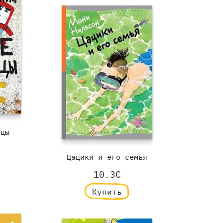
нцы
Цацики и его семья
10.3€
Купить