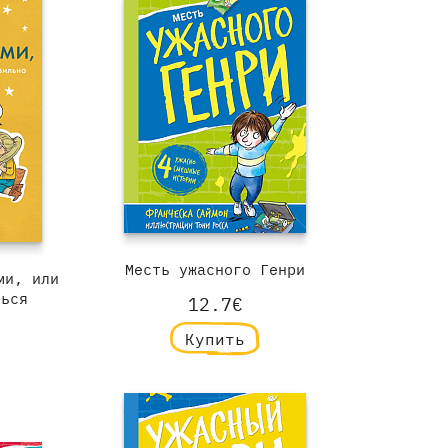
Месть ужасного Генри
ми, или
ться
12.7€
Купить