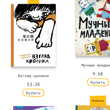
Мучные младе
9.6€
Взгляд кролика
Купить
13.2€
Купить
Новинка