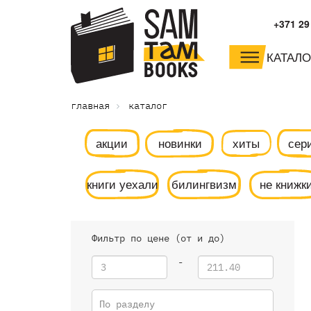
+371 29
КАТАЛО
малышам и
младшим школьника
главная
каталог
дошкольникам
акции
новинки
хиты
сер
книги уехали
билингвизм
не книжк
Фильтр по цене (от и до)
-
По разделу