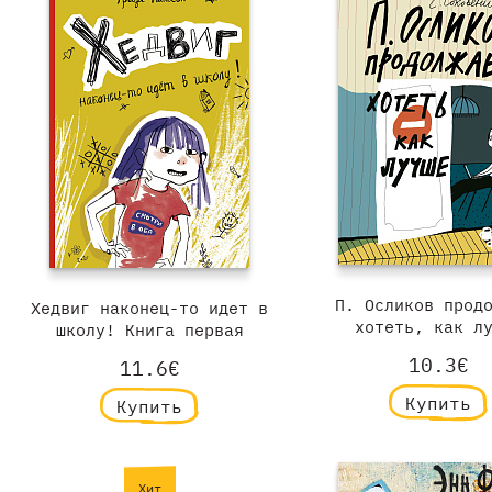
П. Осликов прод
Хедвиг наконец-то идет в
хотеть, как л
школу! Книга первая
10.3€
11.6€
Купить
Купить
Хит