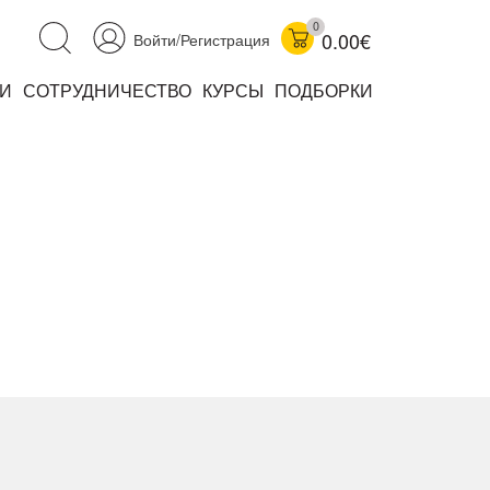
0
0.00€
Войти/Регистрация
И
СОТРУДНИЧЕСТВО
КУРСЫ
ПОДБОРКИ
аучно-популярные
не книжки
ниги
комиксы
книги уехали