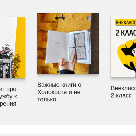
Важные книги о
Внекласс
иг про
Холокосте и не
2 класс
ужбу к
только
рения