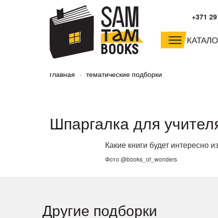
+371 29
КАТАЛО
малышам и
младшим школьника
главная
тематические подборки
дошкольникам
Шпаргалка для учител
Какие книги будет интересно и
Фото @books_of_wonders
Другие подборки