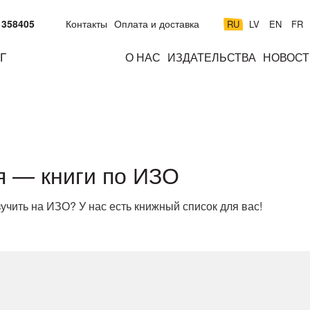
 358405
Контакты
Оплата и доставка
RU
LV
EN
FR
Г
О НАС
ИЗДАТЕЛЬСТВА
НОВОСТ
м
подросткам
взрослым
н
к
я — книги по ИЗО
зучить на ИЗО? У нас есть книжный список для вас!