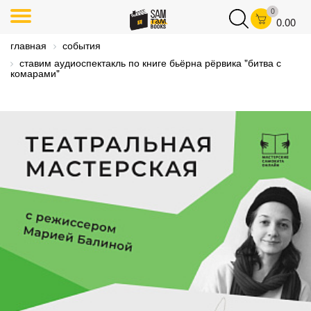
0
0.00
главная
события
ставим аудиоспектакль по книге бьёрна рёрвика "битва с
комарами"