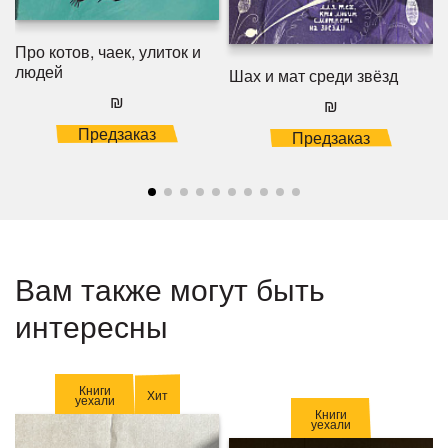
Про котов, чаек, улиток и
людей
Шах и мат среди звёзд
₪
₪
Предзаказ
Предзаказ
Вам также могут быть
интересны
Книги
Хит
уехали
Книги
уехали