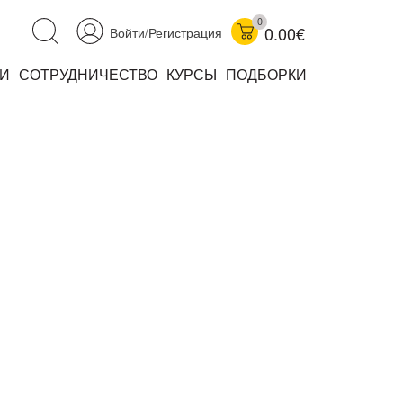
0
0.00€
Войти/Регистрация
И
СОТРУДНИЧЕСТВО
КУРСЫ
ПОДБОРКИ
аучно-популярные
не книжки
ниги
комиксы
книги уехали