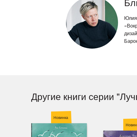
Бл
Юлия 
«Вокр
диза
Баро
Другие книги серии "Лу
Новинка
Новин