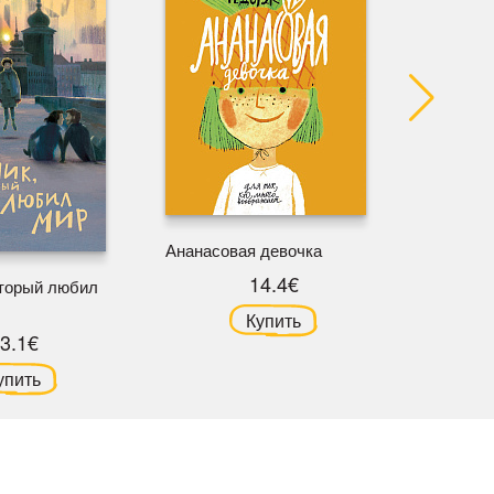
Ана пов
Ананасовая девочка
14.4€
оторый любил
Купить
3.1€
упить