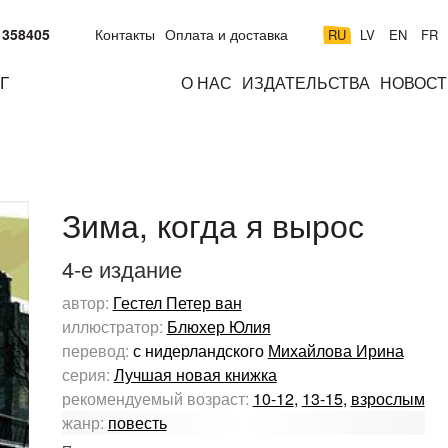
 358405
Контакты
Оплата и доставка
RU
LV
EN
FR
Г
О НАС
ИЗДАТЕЛЬСТВА
НОВОСТ
м
подросткам
взрослым
н
к
Зима, когда я вырос
4-е издание
автор:
Гестел Петер ван
иллюстратор:
Блюхер Юлия
перевод:
с нидерландского
Михайлова Ирина
серия:
Лучшая новая книжка
рекомендуемый возраст:
10-12
,
13-15
,
взрослым
жанр:
повесть