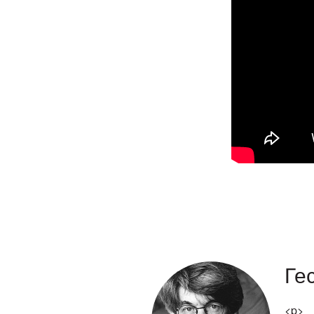
Ге
<p>