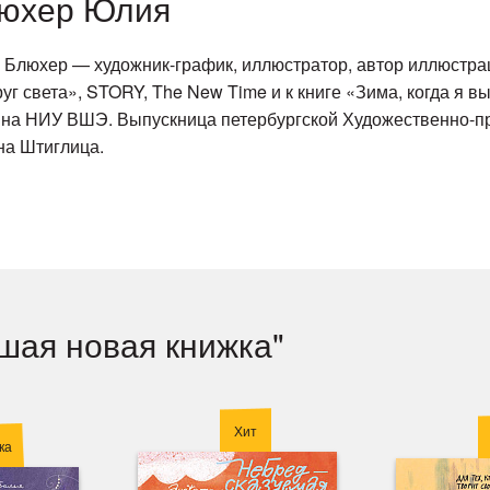
юхер Юлия
Блюхер — художник-график, иллюстратор, автор иллюстра
уг света», STORY, The New Time и к книге «Зима, когда я 
йна НИУ ВШЭ. Выпускница петербургской Художественно-
на Штиглица.
чшая новая книжка"
Хит
ка