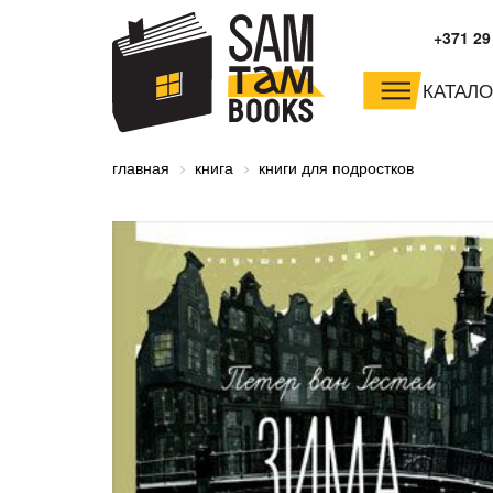
+371 29
КАТАЛО
малышам и
младшим школьника
главная
книга
книги для подростков
дошкольникам