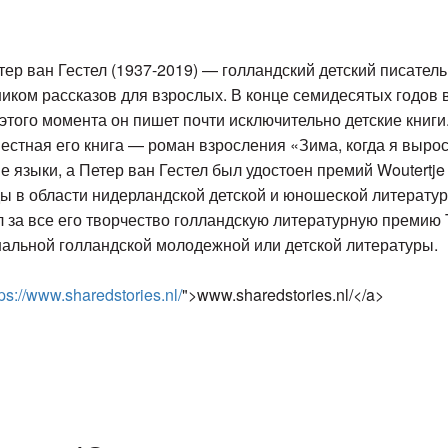
 ван Гестел (1937-2019) — голландский детский писатель.
иком рассказов для взрослых. В конце семидесятых годов 
этого момента он пишет почти исключительно детские книги
естная его книга — роман взросления «Зима, когда я вырос
языки, а Петер ван Гестел был удостоен премий Woutertje Pi
ады в области нидерландской детской и юношеской литерату
л за все его творчество голландскую литературную премию T
альной голландской молодежной или детской литературы.
tps://www.sharedstories.nl/
">www.sharedstories.nl/</a>