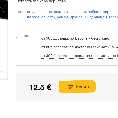
Показать все характеристики
теги:
послевоенное время
,
взросление
,
война и мир
,
пои
повседневность
,
роман
,
дружба
,
Нидерланды
,
геро
доставка:
от 90€ доставка по Европе - бесплатно*
от 50€ бесплатная доставка (пакоматы) в Э
от 30€ бесплатная доставка (пакоматы) по 
12.5 €
Купить