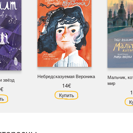
Небредсказуемая Вероника
Мальчик, к
и звёзд
мир
14€
9€
1
Купить
ть
К