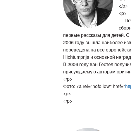
</p>
<p>
Петер
сборн
первые рассказы для детей. С 
2006 году вышла наиболее изв
переведена на все европейские 
Hichtumprijs и основной нагр
В 2006 году ван Гестел получи
присуждаемую авторам оригин
</p>
Фото: <a rel="nofollow" href="
ht
<p>
</p>