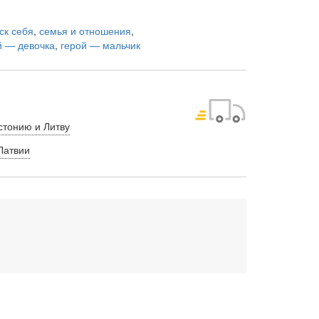
ск себя
,
семья и отношения
,
й — девочка
,
герой — мальчик
стонию и Литву
Латвии