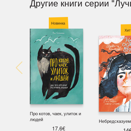
Другие книги серии "Лу
Новинка
Хит
Про котов, чаек, улиток и
людей
Небредсказуем
17.6€
14