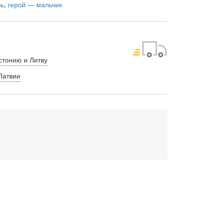
ь
,
герой — мальчик
стонию и Литву
Латвии