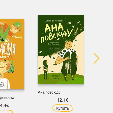
Ана повсюду
 девочка
12.1€
У кота б
4.4€
Купить