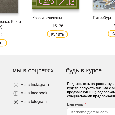
Петербург —
Коза и великаны
онка. Книга
2
16.2€
А)
€
К
Купить
ть
мы в соцсетях
будь в курсе
мы в instagram
Подпишитесь на рассылку и
будете получать письма с 
»
мы в facebook
предзаказов книг, подборка
специальными предложени
мы в telegram
Ваш e-mail
*