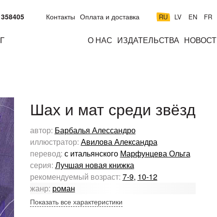
 358405
Контакты
Оплата и доставка
RU
LV
EN
FR
Г
О НАС
ИЗДАТЕЛЬСТВА
НОВОСТ
м
подросткам
взрослым
н
к
Шах и мат среди звёзд
автор:
Барбалья Алессандро
иллюстратор:
Авилова Александра
перевод:
с итальянского
Марфунцева Ольга
серия:
Лучшая новая книжка
рекомендуемый возраст:
7-9
,
10-12
жанр:
роман
Показать все характеристики