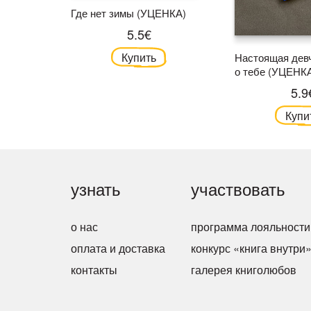
Где нет зимы (УЦЕНКА)
5.5€
Купить
Настоящая девч
о тебе (УЦЕНК
5.9
Купи
узнать
участвовать
о нас
программа лояльности
оплата и доставка
конкурс «книга внутри
контакты
галерея книголюбов