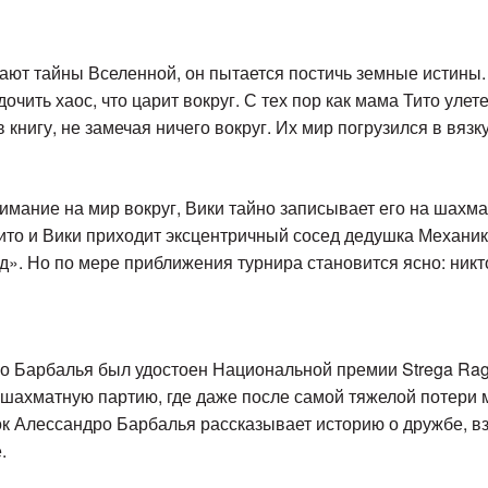
учают тайны Вселенной, он пытается постичь земные истины.
очить хаос, что царит вокруг. С тех пор как мама Тито уле
в книгу, не замечая ничего вокруг. Их мир погрузился в вя
имание на мир вокруг, Вики тайно записывает его на шахмат
Тито и Вики приходит эксцентричный сосед дедушка Механик
д». Но по мере приближения турнира становится ясно: никто
о Барбалья был удостоен Национальной премии Strega Ragaz
ю шахматную партию, где даже после самой тяжелой потери
ок Алессандро Барбалья рассказывает историю о дружбе, вз
.