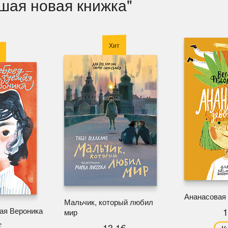
чшая новая книжка"
Хит
Ананасовая
Мальчик, который любил
ая Вероника
1
мир
€
13.1€