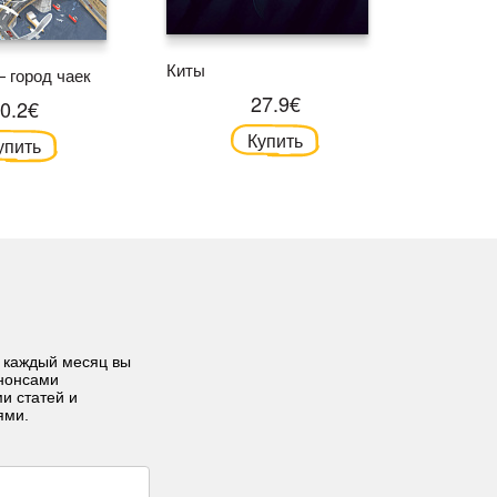
Рапта. Д
Киты
 город чаек
хотел ле
27.9€
0.2€
Купить
упить
 каждый месяц вы
анонсами
ми статей и
ями.