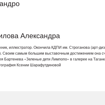
сандро
илова Александра
ник, иллюстратор. Окончила КДПИ им. Строганова (арт-ди
). Своим самым большим выставочным достижением она счи
я Бартенева «Зеленые дети Лимпопо» в галерее на Таганке
тография Ксении Шарафутдиновой