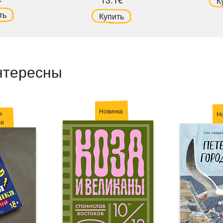
К
ть
Купить
нтересны
Новинка
и
Н
ли