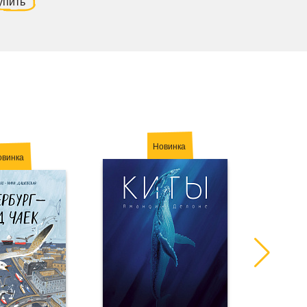
упить
Новинка
овинка