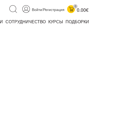
0
0.00€
Войти/Регистрация
И
СОТРУДНИЧЕСТВО
КУРСЫ
ПОДБОРКИ
аучно-популярные
не книжки
ниги
комиксы
книги уехали