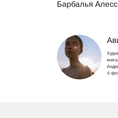
Барбалья Алес
Ав
Худож
книга
Андре
© фо