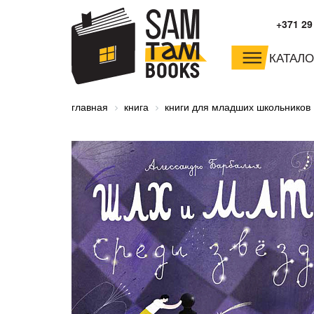
+371 29
КАТАЛО
малышам и
младшим школьника
главная
книга
книги для младших школьников
дошкольникам