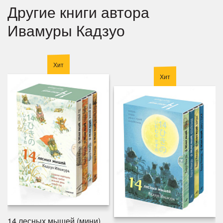
Другие книги автора
Ивамуры Кадзуо
Хит
Хит
14 лесных мышей (мини).