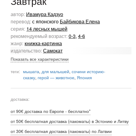
Завтрак
автор:
Ивамура Кадзуо
перевод:
с японского
Байбикова Елена
серия:
14 лесных мышей
рекомендуемый возраст:
0-3
,
4-6
жанр:
книжка-картинка
издательство:
Самокат
Показать все характеристики
теги:
мышата
,
для малышей
,
сочини историю-
сказку
,
герой — животное
,
Япония
доставка:
от 90€ доставка по Европе - бесплатно*
от 50€ бесплатная доставка (пакоматы) в Эстонию и Литву
от 30€ бесплатная доставка (пакоматы) по Латвии