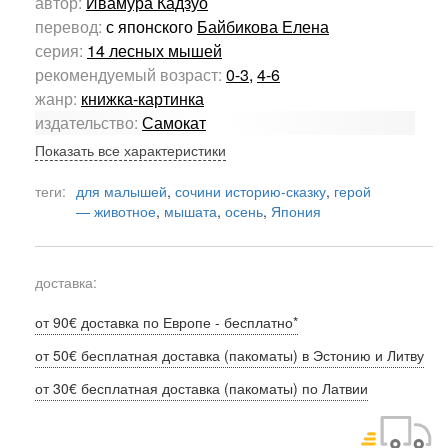
автор:
Ивамура Кадзуо
перевод:
с японского
Байбикова Елена
серия:
14 лесных мышей
рекомендуемый возраст:
0-3
,
4-6
жанр:
книжка-картинка
издательство:
Самокат
Показать все характеристики
теги:
для малышей
,
сочини историю-сказку
,
герой
— животное
,
мышата
,
осень
,
Япония
доставка:
от 90€ доставка по Европе - бесплатно*
от 50€ бесплатная доставка (пакоматы) в Эстонию и Литву
от 30€ бесплатная доставка (пакоматы) по Латвии