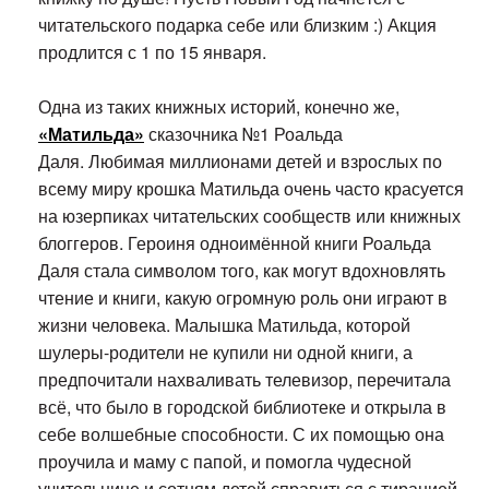
читательского подарка себе или близким :) Акция
продлится с 1 по 15 января.
Одна из таких книжных историй, конечно же,
«Матильда»
сказочника №1 Роальда
Даля. Любимая миллионами детей и взрослых по
всему миру крошка Матильда очень часто красуется
на юзерпиках читательских сообществ или книжных
блоггеров. Героиня одноимённой книги Роальда
Даля стала символом того, как могут вдохновлять
чтение и книги, какую огромную роль они играют в
жизни человека. Малышка Матильда, которой
шулеры-родители не купили ни одной книги, а
предпочитали нахваливать телевизор, перечитала
всё, что было в городской библиотеке и открыла в
себе волшебные способности. С их помощью она
проучила и маму с папой, и помогла чудесной
учительнице и сотням детей справиться с тиранией