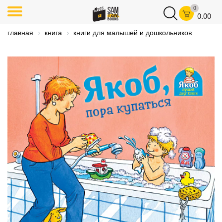
0
0.00
главная
книга
книги для малышей и дошкольников