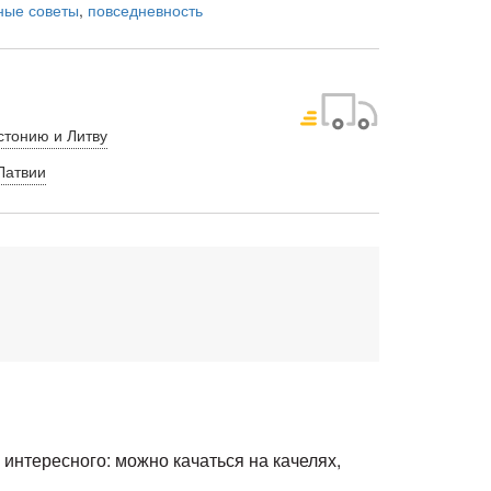
ные советы
,
повседневность
стонию и Литву
Латвии
 интересного: можно качаться на качелях,