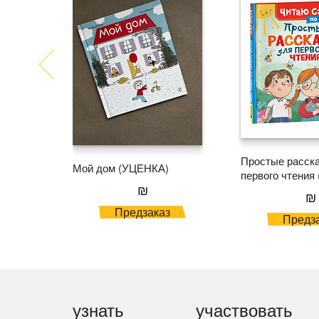
Простые расск
Мой дом (УЦЕНКА)
первого чтения 
₪
₪
Предзаказ
Предз
узнать
участвовать