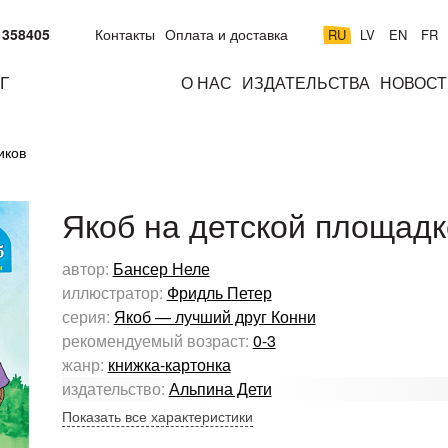
 358405
Контакты
Оплата и доставка
RU
LV
EN
FR
Г
О НАС
ИЗДАТЕЛЬСТВА
НОВОСТ
м
подросткам
взрослым
н
иков
к
Якоб на детской площадк
автор:
Бансер Неле
иллюстратор:
Фридль Петер
серия:
Якоб — лучший друг Конни
рекомендуемый возраст:
0-3
жанр:
книжка-картонка
издательство:
Альпина Дети
Показать все характеристики