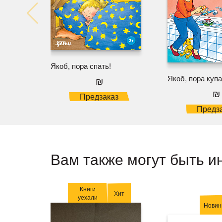
Якоб, пора спать!
Якоб, пора куп
₪
₪
Предзаказ
Предз
Вам также могут быть и
Книги
Хит
уехали
Новин