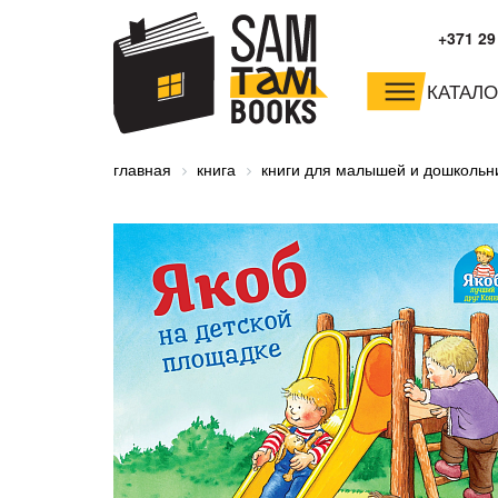
+371 29
КАТАЛО
малышам и
младшим школьника
главная
книга
книги для малышей и дошкольн
дошкольникам