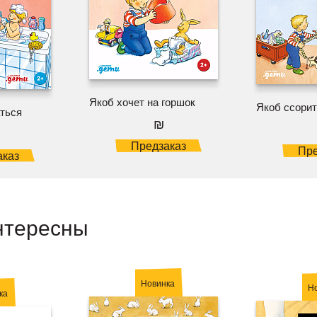
Якоб хочет на горшок
Якоб ссорит
аться
₪
Предзаказ
Пре
аказ
нтересны
Новинка
Н
ка