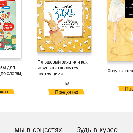
Плюшевый заяц или как
азы для
игрушки становятся
Хочу танцев
(по слогам)
настоящими
₪
Пре
аказ
Предзаказ
мы в соцсетях
будь в курсе