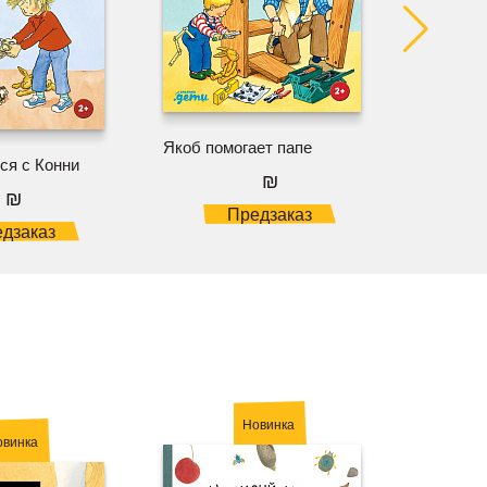
Якоб помогает папе
Якоб не 
ся с Конни
новое
₪
₪
Предзаказ
дзаказ
Новинка
овинка