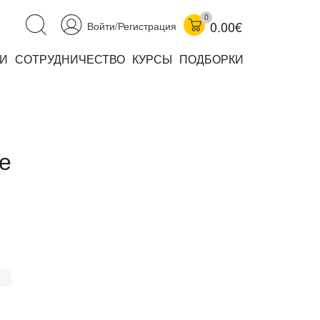
0
0.00€
Войти/Регистрация
И
СОТРУДНИЧЕСТВО
КУРСЫ
ПОДБОРКИ
аучно-популярные
не книжки
ниги
е
комиксы
книги уехали