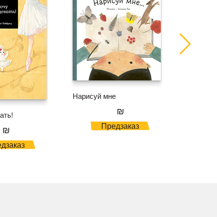
Нарисуй мне
₪
Как рож
ать!
Предзаказ
₪
дзаказ