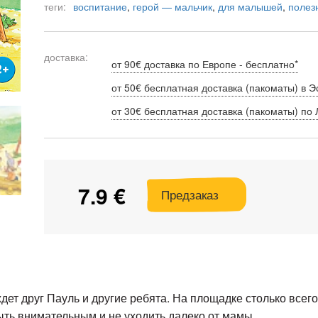
теги:
воспитание
,
герой — мальчик
,
для малышей
,
полез
доставка:
от 90€ доставка по Европе - бесплатно*
от 50€ бесплатная доставка (пакоматы) в Э
от 30€ бесплатная доставка (пакоматы) по 
7.9 €
Предзаказ
дет друг Пауль и другие ребята. На площадке столько всего
быть внимательным и не уходить далеко от мамы.