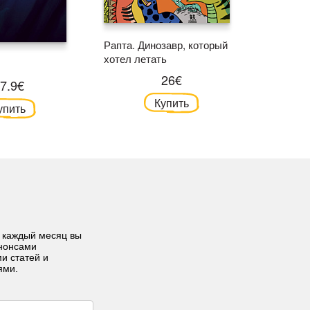
Рапта. Динозавр, который
Лесной д
хотел летать
старых 
26€
7.9€
Купить
упить
 каждый месяц вы
анонсами
ми статей и
ями.