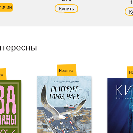
1
личии
Купить
К
нтересны
Новинка
Н
ка