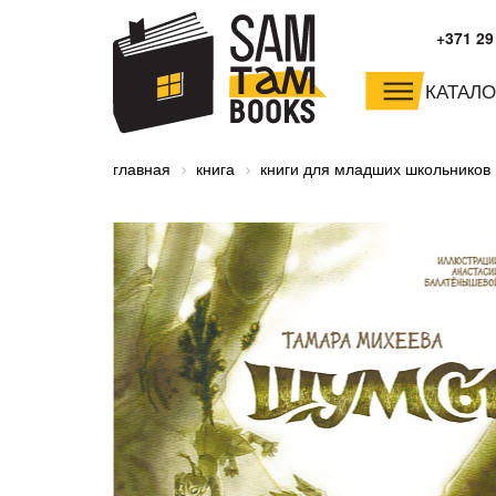
+371 29
КАТАЛО
малышам и
младшим школьника
главная
книга
книги для младших школьников
дошкольникам