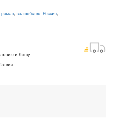
,
роман
,
волшебство
,
Россия
,
стонию и Литву
Латвии