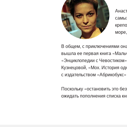
Анаст
самых
крепо
море,
В общем, с приключениями она 
вышла ее первая книга «Мальчи
«Энциклопедии с Чевостиком» 
Кузнецовой, «Мох. История одн
с издательством «Абрикобукс»
Поскольку «остановить это бе
ожидать пополнения списка кни