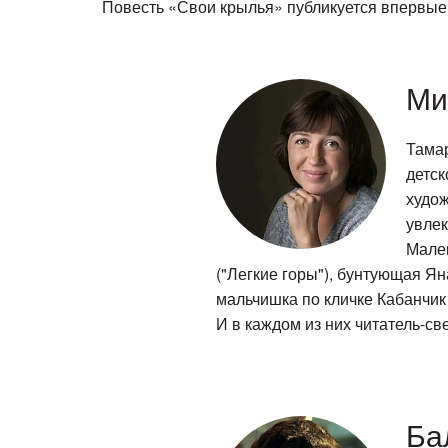
Повесть «Свои крылья» публикуется впервые
Ми
Тамар
детск
худож
увлек
Мален
("Легкие горы"), бунтующая Я
мальчишка по кличке Кабанчик 
И в каждом из них читатель-св
Ба