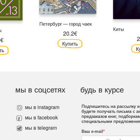
Петербург — город чаек
Киты
ы
20.2€
2
2€
Купить
К
ть
мы в соцсетях
будь в курсе
мы в instagram
Подпишитесь на рассылку и
будете получать письма с 
»
мы в facebook
предзаказов книг, подборка
специальными предложени
мы в telegram
Ваш e-mail
*