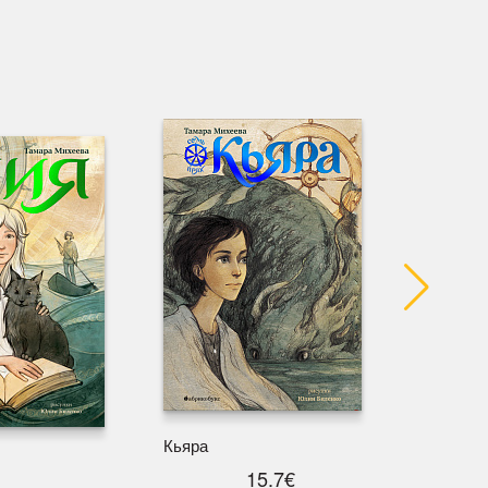
Тайрин
Кьяра
15.7€