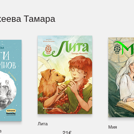
хеева Тамара
Лита
Мия
в
21€