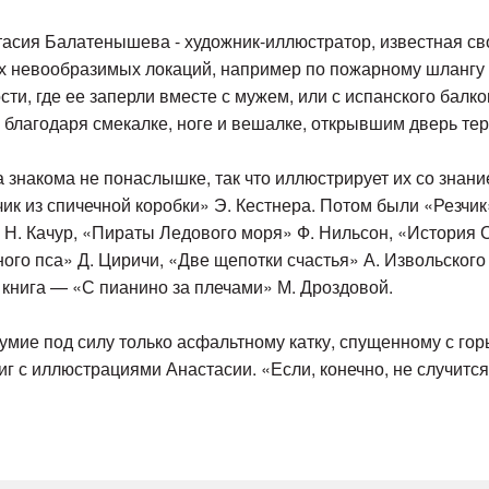
асия Балатенышева - художник-иллюстратор, известная св
 невообразимых локаций, например по пожарному шлангу 
сти, где ее заперли вместе с мужем, или с испанского балк
 благодаря смекалке, ноге и вешалке, открывшим дверь те
знакома не понаслышке, так что иллюстрирует их со знание
к из спичечной коробки» Э. Кестнера. Потом были «Резчик»
Н. Качур, «Пираты Ледового моря» Ф. Нильсон, «История 
ого пса» Д. Циричи, «Две щепотки счастья» А. Извольского
 книга — «С пианино за плечами» М. Дроздовой.
зумие под силу только асфальтному катку, спущенному с го
г с иллюстрациями Анастасии. «Если, конечно, не случится