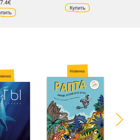
7.4€
Купить
упить
Новинка
овинка