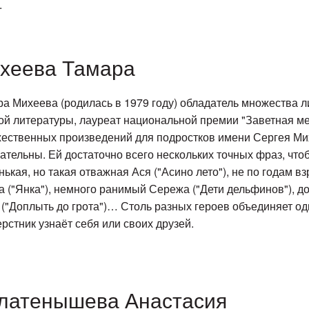
.
хеева Тамара
а Михеева (родилась в 1979 году) обладатель множества л
ой литературы, лауреат национальной премии "Заветная ме
ественных произведений для подростков имени Сергея Мих
ательны. Ей достаточно всего нескольких точных фраз, что
ькая, но такая отважная Ася ("Асино лето"), не по годам 
на ("Янка"), немного ранимый Сережа ("Дети дельфинов"), 
("Доплыть до грота")… Столь разных героев объединяет одн
ерстник узнаёт себя или своих друзей.
латенышева Анастасия