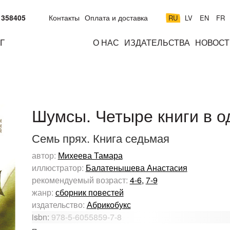
 358405
Контакты
Оплата и доставка
RU
LV
EN
FR
Г
О НАС
ИЗДАТЕЛЬСТВА
НОВОСТ
м
подросткам
взрослым
н
к
Шумсы. Четыре книги в о
Семь прях. Книга седьмая
автор:
Михеева Тамара
иллюстратор:
Балатенышева Анастасия
рекомендуемый возраст:
4-6
,
7-9
жанр:
сборник повестей
издательство:
Абрикобукс
isbn:
978-5-6055859-7-8