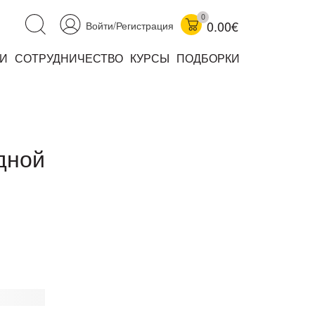
0
0.00€
Войти/Регистрация
И
СОТРУДНИЧЕСТВО
КУРСЫ
ПОДБОРКИ
аучно-популярные
не книжки
ниги
дной
комиксы
книги уехали