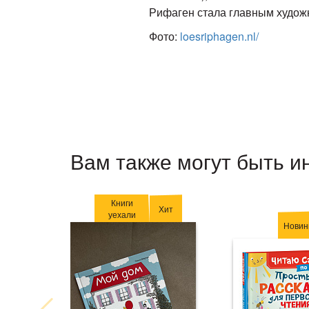
Рифаген стала главным художн
Фото:
loesriphagen.nl/
Вам также могут быть и
Книги
Хит
уехали
Новин