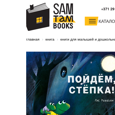
+371 29
КАТАЛО
малышам и
младшим школьника
главная
книга
книги для малышей и дошкольн
дошкольникам