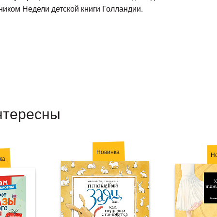
иком Недели детской книги Голландии.
нтересны
Новинка
Н
ка