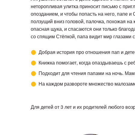
неторопливая улитка приносит письмо с приг
опозданием, и чтобы попасть на него, папе и
ползущий вниз головой, палочка, похожая на к
опасная щука, и спасаются они только благод
со спящим Стёпкой, папа видит мир глазами с
Добрая история про отношения пап и дете
Книжка помогает, когда опаздываешь с реб
Подходит для чтения папами на ночь. Мам
На каждом развороте множество малозаме
Для детей от 3 лет и их родителей любого воз