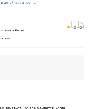
ля детей
,
книги про пап
стонию и Литву
Латвии
ем заняться. Но все меняется, когда