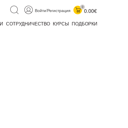
0
0.00€
Войти/Регистрация
И
СОТРУДНИЧЕСТВО
КУРСЫ
ПОДБОРКИ
аучно-популярные
не книжки
ниги
комиксы
книги уехали