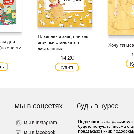
Плюшевый заяц или как
азы для
игрушки становятся
Хочу танцев
(по слогам)
настоящими
1
14.2€
К
ть
Купить
мы в соцсетях
будь в курсе
мы в instagram
Подпишитесь на рассылку и
будете получать письма с 
»
мы в facebook
предзаказов книг, подборка