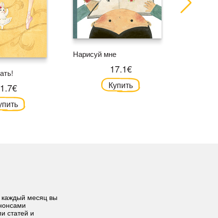
Нарисуй мне
17.1€
Как рож
ать!
Купить
1.7€
упить
 каждый месяц вы
анонсами
ми статей и