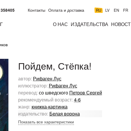
 358405
Контакты
Оплата и доставка
RU
LV
EN
FR
Г
О НАС
ИЗДАТЕЛЬСТВА
НОВОСТ
м
подросткам
взрослым
н
иков
к
Пойдем, Стёпка!
автор:
Рифаген Лус
иллюстратор:
Рифаген Лус
перевод:
со шведского
Петров Сергей
рекомендуемый возраст:
4-6
жанр:
книжка-картинка
издательство:
Белая ворона
Показать все характеристики