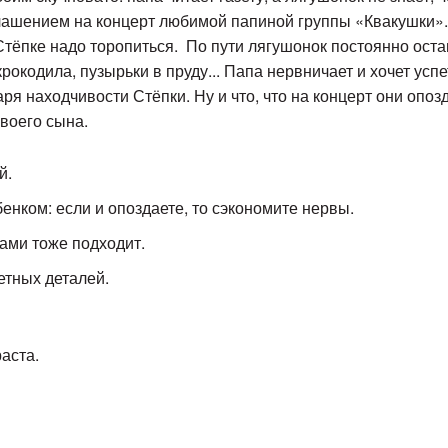
лашением на концерт любимой папиной группы «Квакушки».
 Стёпке надо торопиться. По пути лягушонок постоянно ост
рокодила, пузырьки в пруду... Папа нервничает и хочет успе
аря находчивости Стёпки. Ну и что, что на концерт они опо
воего сына.
й.
енком: если и опоздаете, то сэкономите нервы.
ами тоже подходит.
тных деталей.
раста.