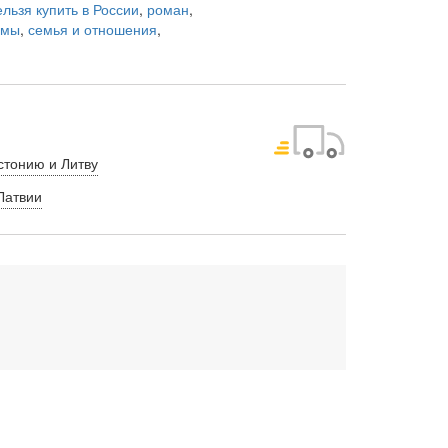
ельзя купить в России
,
роман
,
емы
,
семья и отношения
,
стонию и Литву
Латвии