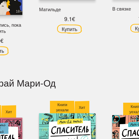
В связке
Матильде
9.1€
ись, пока
К
Купить
ить
6€
ть
юрай Мари-Од
Книги
Книг
Хит
уехали
Хит
уеха