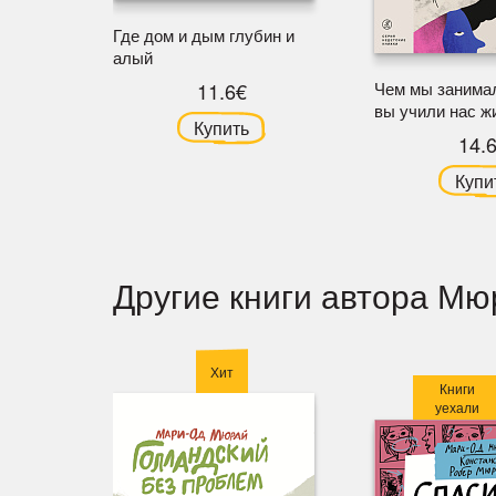
Где дом и дым глубин и
алый
11.6€
Чем мы занимал
вы учили нас ж
Купить
14.
Купи
Другие книги автора М
Хит
Книги
уехали