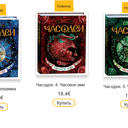
Новинка
Н
ка
Часодеи. 4. Часовое имя
Часодеи. 3.
сограмма
16.4€
1
4€
Купить
К
ть