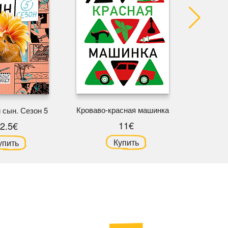
Спасител
Кроваво-красная машинка
 сын. Сезон 5
11€
2.5€
Купить
упить