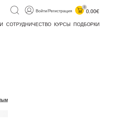
0
0.00€
Войти/Регистрация
И
СОТРУДНИЧЕСТВО
КУРСЫ
ПОДБОРКИ
аучно-популярные
не книжки
ниги
лым
комиксы
книги уехали