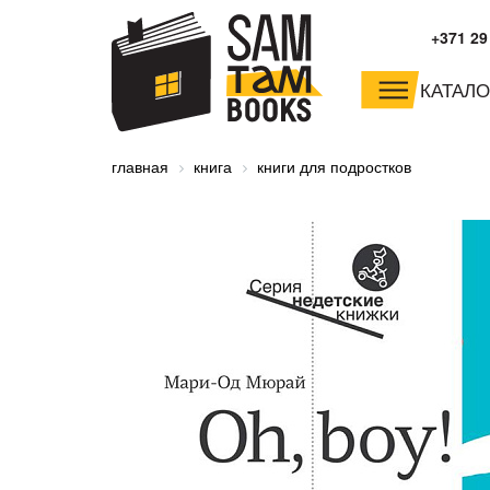
+371 29
КАТАЛО
малышам и
младшим школьника
главная
книга
книги для подростков
дошкольникам