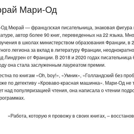
рай Мари-Од
-Од Мюрай — французская писательница, знаковая фигура 
атуре, автор более 90 книг, переведенных на 22 языка. М
зучения в школах министерством образования Франции, в 2
ного легиона за вклад в литературу Франции, неоднократ
д Линдгрен от Франции. В 2018 и 2020 годах писательница
оду она стала заслуженным лауреатом премии.
стна по книгам «Oh, boy!», «Умник», «Голландский без про
кже по детективу «Кроваво-красная машинка». Мари-Од не т
ет над популяризацией чтения, она написала о чтении подро
программах.
«Работа, которую я провожу в своих книгах, – восстан