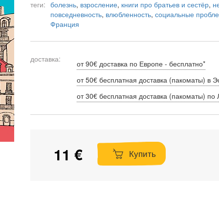
теги:
болезнь
,
взросление
,
книги про братьев и сестёр
,
н
повседневность
,
влюбленность
,
социальные пробл
Франция
доставка:
от 90€ доставка по Европе - бесплатно*
от 50€ бесплатная доставка (пакоматы) в Э
от 30€ бесплатная доставка (пакоматы) по 
11 €
Купить