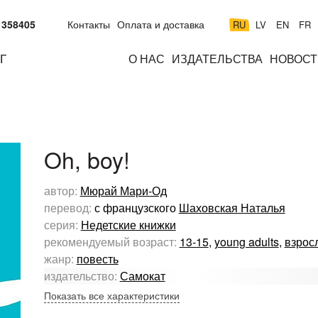
 358405
Контакты
Оплата и доставка
RU
LV
EN
FR
Г
О НАС
ИЗДАТЕЛЬСТВА
НОВОСТ
м
подросткам
взрослым
н
к
Oh, boy!
автор:
Мюрай Мари-Од
перевод:
с французского
Шаховская Наталья
серия:
Недетские книжки
рекомендуемый возраст:
13-15
,
young adults
,
взрос
жанр:
повесть
издательство:
Самокат
Показать все характеристики