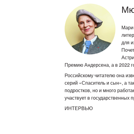
Мю
Мари
литер
для и
Почет
Астри
Премию Андерсена, а в 2022 г
Российскому читателю она изве
серий «Спаситель и сын», а та
подростков, но и много работа
участвует в государственных 
ИНТЕРВЬЮ