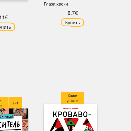
Я, Соба
Глаза хаски
8.7€
11€
Купить
упить
Книги
и
уехали
Хит
ли