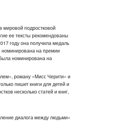
в мировой подростковой
ногие ее тексты рекомендованы
017 году она получила медаль
но номинирована на премии
 была номинирована на
блем», роману «Мисс Черити» и
олько пишет книги для детей и
стков несколько статей и книг,
овление диалога между людьми»