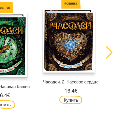
Новинка
овинка
Часодеи. 2. Часовое сердце
Часодеи.
 Часовая башня
16.4€
6.4€
Купить
упить