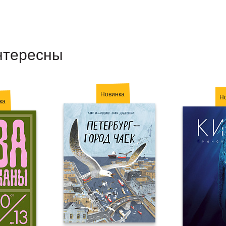
нтересны
Новинка
Н
ка