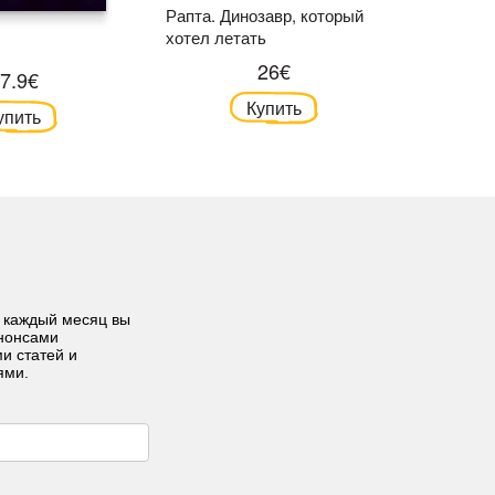
Рапта. Динозавр, который
Лесной д
хотел летать
старых 
26€
7.9€
Купить
упить
 каждый месяц вы
анонсами
ми статей и
ями.