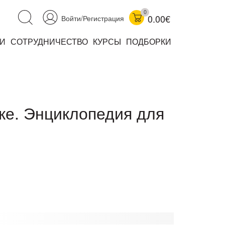
0
0.00€
Войти/Регистрация
И
СОТРУДНИЧЕСТВО
КУРСЫ
ПОДБОРКИ
аучно-популярные
не книжки
ниги
ке. Энциклопедия для
комиксы
книги уехали