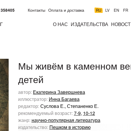
 358405
Контакты
Оплата и доставка
RU
LV
EN
FR
Г
О НАС
ИЗДАТЕЛЬСТВА
НОВОСТ
м
подросткам
взрослым
н
к
Мы живём в каменном ве
детей
автор:
Екатерина Завершнева
иллюстратор:
Инна Багаева
редактор:
Суслова Е., Степаненко Е.
рекомендуемый возраст:
7-9
,
10-12
жанр:
научно-популярная литература
издательство:
Пешком в историю