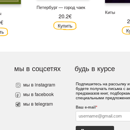
Петербург — город чаек
Киты
ы
20.2€
2
2€
Купить
К
ть
мы в соцсетях
будь в курсе
мы в instagram
Подпишитесь на рассылку и
будете получать письма с 
»
мы в facebook
предзаказов книг, подборка
специальными предложени
мы в telegram
Ваш e-mail
*