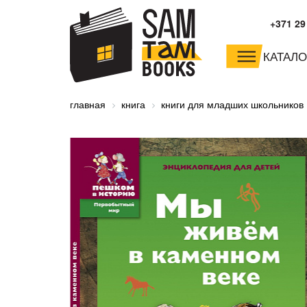
+371 29
КАТАЛО
малышам и
младшим школьника
главная
книга
книги для младших школьников
дошкольникам