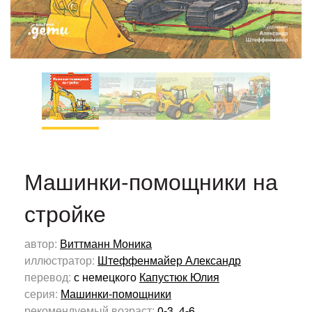
Машинки-помощники на
стройке
автор:
Виттманн Моника
иллюстратор:
Штеффенмайер Александр
перевод:
с немецкого
Капустюк Юлия
серия:
Машинки-помощники
рекомендуемый возраст:
0-3
,
4-6