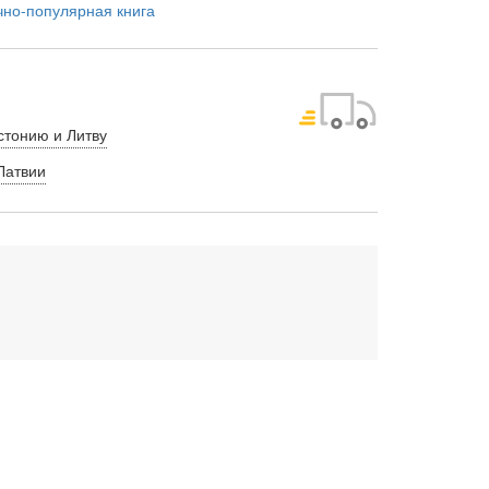
чно-популярная книга
стонию и Литву
Латвии