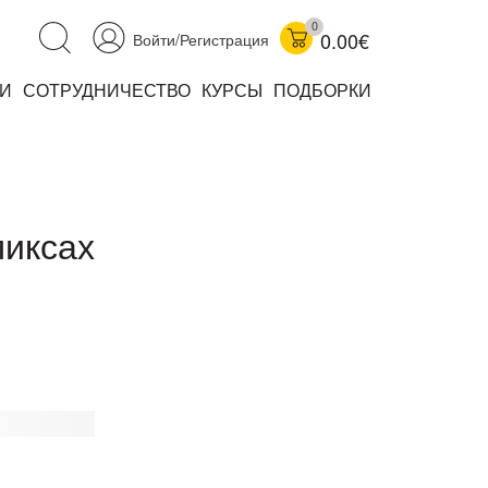
0
0.00€
Войти/Регистрация
И
СОТРУДНИЧЕСТВО
КУРСЫ
ПОДБОРКИ
аучно-популярные
не книжки
ниги
миксах
комиксы
книги уехали