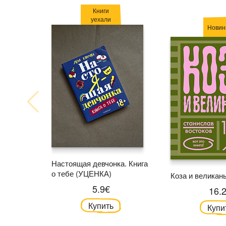
Книги
уехали
Новин
Настоящая девчонка. Книга
о тебе (УЦЕНКА)
Коза и великан
5.9€
16.
Купить
Купи