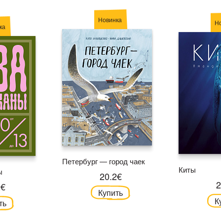
Новинка
Н
ка
Петербург — город чаек
Киты
ы
20.2€
2
2€
Купить
К
ть