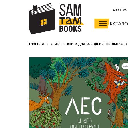
+371 29
КАТАЛО
малышам и
младшим школьника
главная
книга
книги для младших школьников
дошкольникам