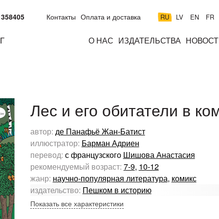
 358405
Контакты
Оплата и доставка
RU
LV
EN
FR
Г
О НАС
ИЗДАТЕЛЬСТВА
НОВОСТ
м
подросткам
взрослым
н
к
Лес и его обитатели в ко
автор:
де Панафьё Жан-Батист
иллюстратор:
Барман Адриен
перевод:
с французского
Шишова Анастасия
рекомендуемый возраст:
7-9
,
10-12
жанр:
научно-популярная литература
,
комикс
издательство:
Пешком в историю
Показать все характеристики