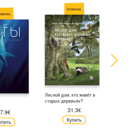
Новинка
овинка
Лесной дом: кто живёт в
Тайны з
старых деревьях?
корабле
31.3€
7.9€
Купить
упить