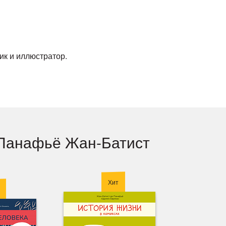
ик и иллюстратор.
 Панафьё Жан-Батист
Хит