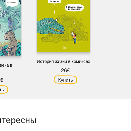
История жизни в комиксах
века в
26€
7€
Купить
ть
нтересны