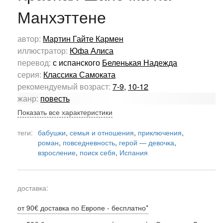
Манхэттене
автор:
Мартин Гайте Кармен
иллюстратор:
Юфа Алиса
перевод:
с испанского
Беленькая Надежда
серия:
Классика Самоката
рекомендуемый возраст:
7-9
,
10-12
жанр:
повесть
Показать все характеристики
теги:
бабушки
,
семья и отношения
,
приключения
,
роман
,
повседневность
,
герой — девочка
,
взросление
,
поиск себя
,
Испания
доставка:
от 90€ доставка по Европе - бесплатно*