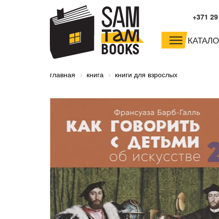
+371 29
КАТАЛО
малышам и
младшим школьника
главная
книга
книги для взрослых
дошкольникам