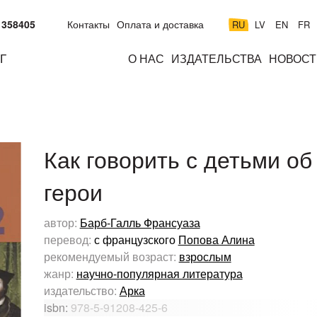
 358405
Контакты
Оплата и доставка
RU
LV
EN
FR
Г
О НАС
ИЗДАТЕЛЬСТВА
НОВОСТ
м
подросткам
взрослым
н
к
Как говорить с детьми об
герои
автор:
Барб-Галль Франсуаза
перевод:
с французского
Попова Алина
рекомендуемый возраст:
взрослым
жанр:
научно-популярная литература
издательство:
Арка
isbn:
978-5-91208-425-6