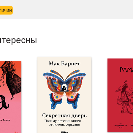
личии
нтересны