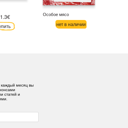
Советы в
договор
Особое мясо
1.3€
нет в наличии
упить
 каждый месяц вы
анонсами
ми статей и
ями.