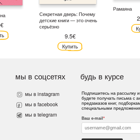
Рамаяна
Секретная дверь: Почему
ина
2
детские книги — это очень
6€
серьёзно
К
ть
9.5€
Купить
мы в соцсетях
будь в курсе
мы в instagram
Подпишитесь на рассылку и
будете получать письма с 
»
мы в facebook
предзаказов книг, подборка
специальными предложени
мы в telegram
Ваш e-mail
*