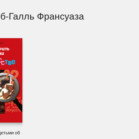
рб-Галль Франсуаза
детьми об