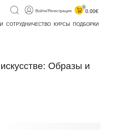
0
0.00€
Войти/Регистрация
И
СОТРУДНИЧЕСТВО
КУРСЫ
ПОДБОРКИ
аучно-популярные
не книжки
ниги
 искусстве: Образы и
комиксы
книги уехали