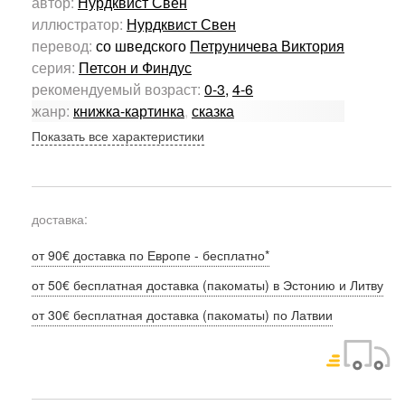
автор:
Нурдквист Свен
иллюстратор:
Нурдквист Свен
перевод:
со шведского
Петруничева Виктория
серия:
Петсон и Финдус
рекомендуемый возраст:
0-3
,
4-6
жанр:
книжка-картинка
,
сказка
Показать все характеристики
доставка:
от 90€ доставка по Европе - бесплатно*
от 50€ бесплатная доставка (пакоматы) в Эстонию и Литву
от 30€ бесплатная доставка (пакоматы) по Латвии