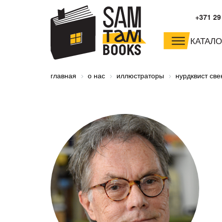
+371 29
КАТАЛО
малышам и
младшим школьника
главная
о нас
иллюстраторы
нурдквист све
дошкольникам