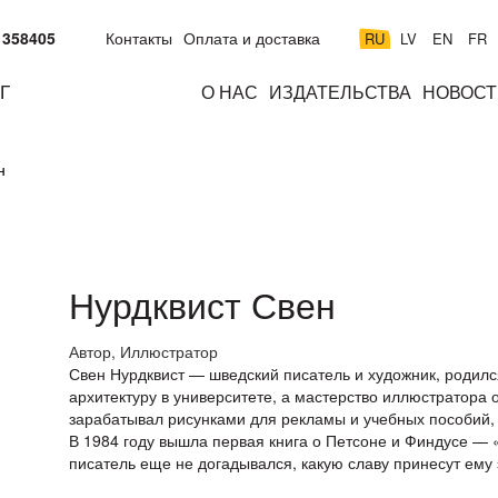
 358405
Контакты
Оплата и доставка
RU
LV
EN
FR
Г
О НАС
ИЗДАТЕЛЬСТВА
НОВОСТ
м
подросткам
взрослым
н
н
к
Нурдквист Свен
Автор, Иллюстратор
Свен Нурдквист — шведский писатель и художник, родился
архитектуру в университете, а мастерство иллюстратора 
зарабатывал рисунками для рекламы и учебных пособий,
В 1984 году вышла первая книга о Петсоне и Финдусе —
писатель еще не догадывался, какую славу принесут ему 