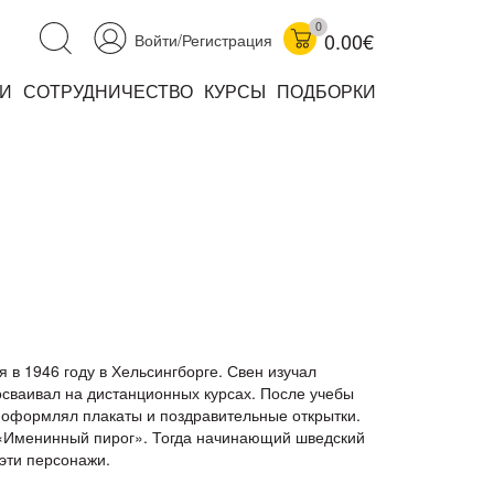
0
0.00€
Войти/Регистрация
И
СОТРУДНИЧЕСТВО
КУРСЫ
ПОДБОРКИ
аучно-популярные
не книжки
ниги
 в 1946 году в Хельсингборге. Свен изучал
осваивал на дистанционных курсах. После учебы
 оформлял плакаты и поздравительные открытки.
 «Именинный пирог». Тогда начинающий шведский
комиксы
эти персонажи.
книги уехали