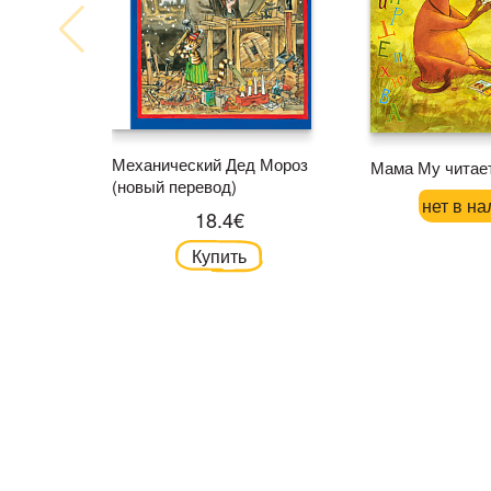
Механический Дед Мороз
Мама Му читае
(новый перевод)
нет в на
18.4€
Купить