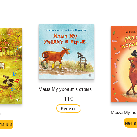
Мама Му уходит в отрыв
11€
Купить
Мама Му по
т
нет 
личии