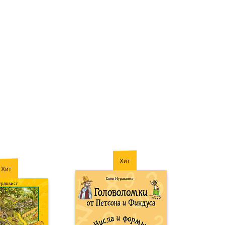
Хит
Хит