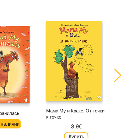
Мама Му и Кракс. От точки
Мама Му
ранилась
к точке
в наличии
3.9€
Купить