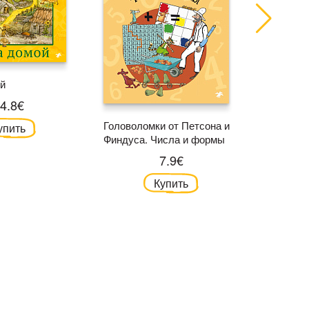
ой
4.8€
Головоломки от Петсона и
Головоло
упить
Финдуса. Числа и формы
Финдуса.
7.9€
Купить