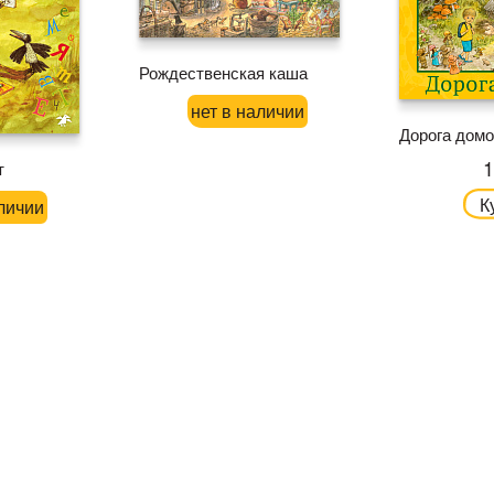
Рождественская каша
нет в наличии
Дорога дом
1
т
К
личии