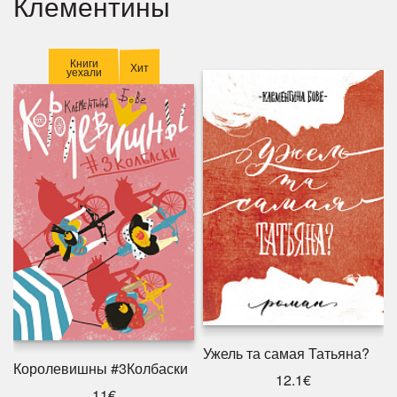
Клементины
Книги
Хит
уехали
Ужель та самая Татьяна?
Королевишны #3Колбаски
12.1€
11€