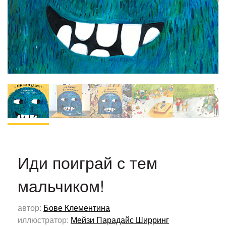
Иди поиграй с тем
мальчиком!
автор:
Бове Клементина
иллюстратор:
Мейзи Парадайс Ширринг