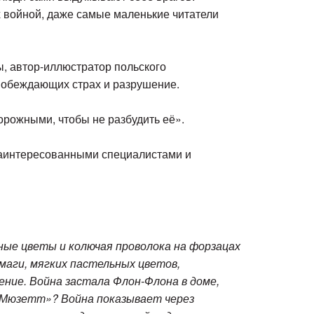
х войной, даже самые маленькие читатели
, автор-иллюстратор польского
 побеждающих страх и разрушение.
торожными, чтобы не разбудить её».
с заинтересованными специалистами и
сные цветы и колючая проволока на форзацах
маги, мягких пастельных цветов,
ние. Война застала Флон-Флона в доме,
 с Мюзетт»? Война показывает через