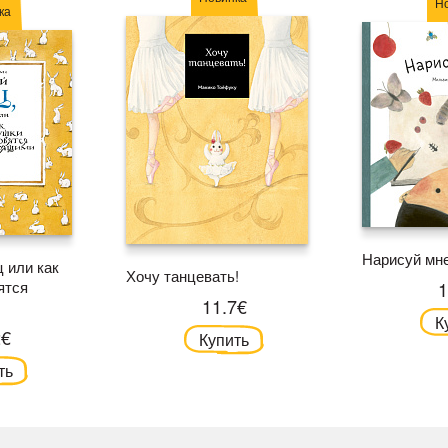
Н
ка
Нарисуй мн
 или как
Хочу танцевать!
ятся
1
11.7€
К
2€
Купить
ть