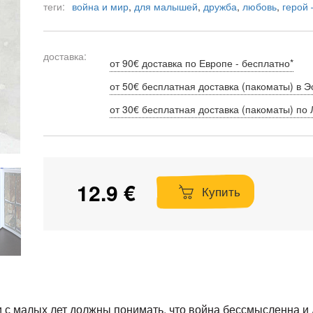
теги:
война и мир
,
для малышей
,
дружба
,
любовь
,
герой
доставка:
от 90€ доставка по Европе - бесплатно*
от 50€ бесплатная доставка (пакоматы) в Э
от 30€ бесплатная доставка (пакоматы) по 
12.9 €
Купить
ни с малых лет должны понимать, что война бессмысленна 