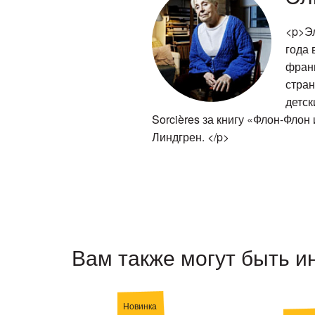
<p>Эл
года 
франц
стран
детск
Sorcières за книгу «Флон-Фло
Линдгрен. </p>
Вам также могут быть и
Новинка