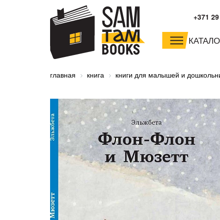
+371 29
КАТАЛО
малышам и
младшим школьника
главная
книга
книги для малышей и дошкольн
дошкольникам