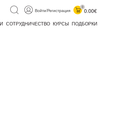
0
0.00€
Войти/Регистрация
И
СОТРУДНИЧЕСТВО
КУРСЫ
ПОДБОРКИ
аучно-популярные
не книжки
ниги
комиксы
книги уехали