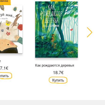
овинка
е
Как рождаются деревья
Землеро
7.1€
18.7€
упить
Купить