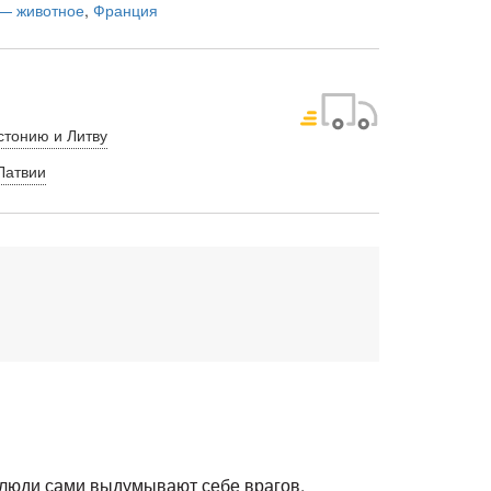
 — животное
,
Франция
стонию и Литву
Латвии
и люди сами выдумывают себе врагов.