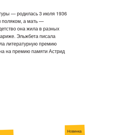
туры — родилась 3 июля 1936
л поляком, а мать —
детство она жила в разных
Париже. Эльжбета писала
чила литературную премию
ана на премию памяти Астрид
Новинка