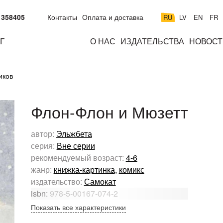
 358405
Контакты
Оплата и доставка
RU
LV
EN
FR
Г
О НАС
ИЗДАТЕЛЬСТВА
НОВОСТ
м
подросткам
взрослым
н
иков
к
Флон-Флон и Мюзетт
автор:
Эльжбета
серия:
Вне серии
рекомендуемый возраст:
4-6
жанр:
книжка-картинка
,
комикс
издательство:
Самокат
isbn:
978-5-00167-074-2
Показать все характеристики