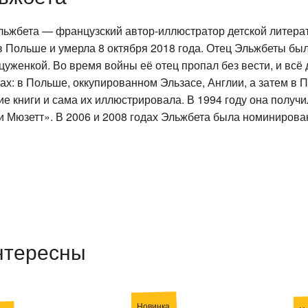
ьжбета — французский автор-иллюстратор детской литера
в Польше и умерла 8 октября 2018 года. Отец Эльжбеты бы
уженкой. Во время войны её отец пропал без вести, и всё 
ах: в Польше, оккупированном Эльзасе, Англии, а затем в 
ие книги и сама их иллюстрировала. В 1994 году она полу
н и Мюзетт». В 2006 и 2008 годах Эльжбета была номиниров
нтересны
Новинка