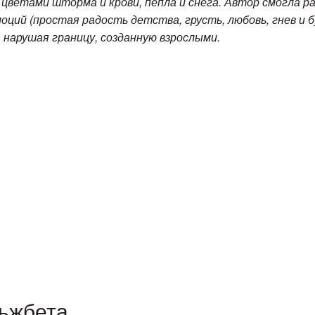
цветами шторма и крови, пепла и снега. Автор смогла р
оций (простая радость детства, грусть, любовь, гнев и б
 нарушая границу, созданную взрослыми.
ьжбета