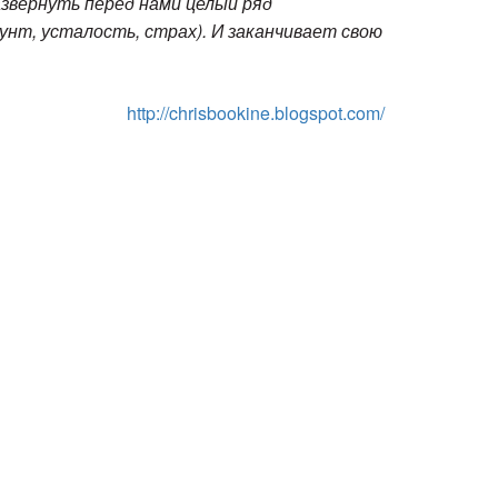
азвернуть перед нами целый ряд
унт, усталость, страх). И заканчивает свою
http://chrisbookine.blogspot.com/