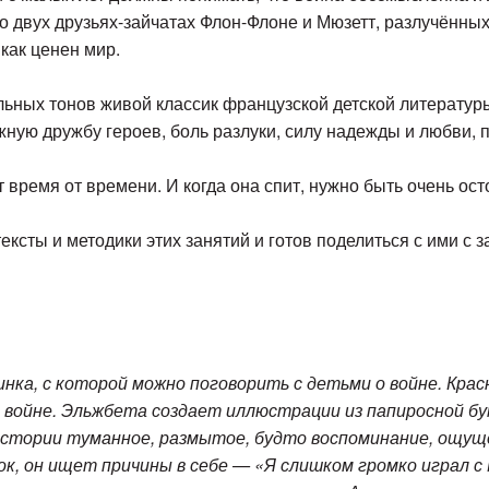
 о двух друзьях-зайчатах Флон-Флоне и Мюзетт, разлучённы
как ценен мир.
ьных тонов живой классик французской детской литературы
ную дружбу героев, боль разлуки, силу надежды и любви,
 время от времени. И когда она спит, нужно быть очень ос
ексты и методики этих занятий и готов поделиться с ими 
нка, с которой можно поговорить с детьми о войне. Кра
 войне. Эльжбета создает иллюстрации из папиросной бу
истории туманное, размытое, будто воспоминание, ощуще
нок, он ищет причины в себе — «Я слишком громко играл