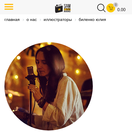
0
0.00
главная
о нас
иллюстраторы
биленко юлия