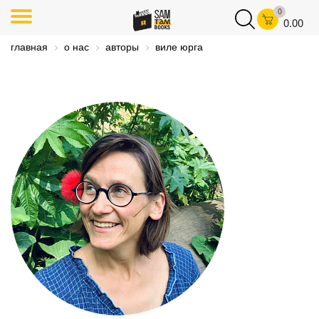
0
0.00
главная
о нас
авторы
виле юрга