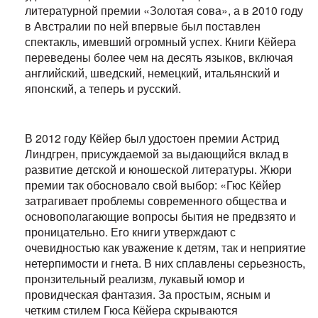
литературной премии «Золотая сова», а в 2010 году
в Австралии по ней впервые был поставлен
спектакль, имевший огромный успех. Книги Кёйера
переведены более чем на десять языков, включая
английский, шведский, немецкий, итальянский и
японский, а теперь и русский.
В 2012 году Кёйер был удостоен премии Астрид
Линдгрен, присуждаемой за выдающийся вклад в
развитие детской и юношеской литературы. Жюри
премии так обосновало свой выбор: «Гюс Кёйер
затрагивает проблемы современного общества и
основополагающие вопросы бытия не предвзято и
проницательно. Его книги утверждают с
очевидностью как уважение к детям, так и неприятие
нетерпимости и гнета. В них сплавлены серьезность,
пронзительный реализм, лукавый юмор и
провидческая фантазия. За простым, ясным и
четким стилем Гюса Кёйера скрываются