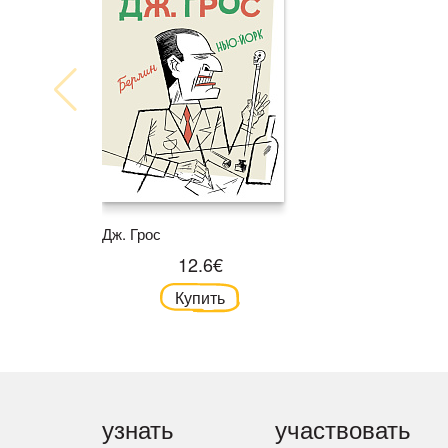
Дж. Грос
12.6€
Купить
узнать
участвовать