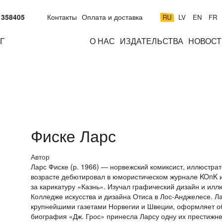
 358405
Контакты
Оплата и доставка
RU
LV
EN
FR
Г
О НАС
ИЗДАТЕЛЬСТВА
НОВОСТ
м
подросткам
взрослым
н
к
Фиске Ларс
Автор
Ларс Фиске (р. 1966) — норвежский комиксист, иллюстрат
возрасте дебютировал в юмористическом журнале KOnK 
за карикатуру «Казнь». Изучал графический дизайн и ил
Колледже искусства и дизайна Отиса в Лос-Анджелесе. Ла
крупнейшими газетами Норвегии и Швеции, оформляет о
биография «Дж. Грос» принесла Ларсу одну их престижн