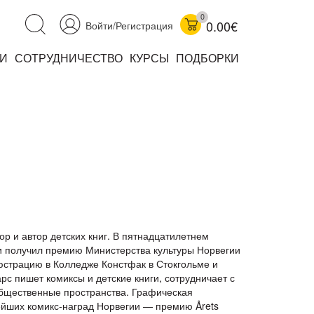
0
0.00€
Войти/Регистрация
И
СОТРУДНИЧЕСТВО
КУРСЫ
ПОДБОРКИ
аучно-популярные
не книжки
ниги
ор и автор детских книг. В пятнадцатилетнем
и получил премию Министерства культуры Норвегии
люстрацию в Колледже Констфак в Стокгольме и
рс пишет комиксы и детские книги, сотрудничает с
комиксы
бщественные пространства. Графическая
книги уехали
ейших комикс-наград Норвегии — премию Årets