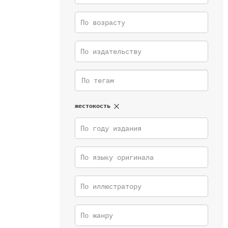
По возрасту
По издательству
жестокость
По году издания
По языку оригинала
По иллюстратору
По жанру