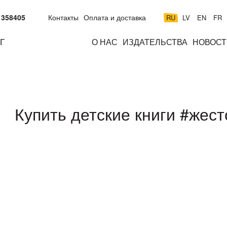
 358405
Контакты
Оплата и доставка
RU
LV
EN
FR
Г
О НАС
ИЗДАТЕЛЬСТВА
НОВОСТ
м
подросткам
взрослым
н
к
Купить детские книги #жест