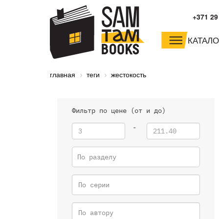
+371 29
КАТАЛО
малышам и
младшим школьника
главная
теги
жестокость
дошкольникам
Фильтр по цене (от и до)
-
По разделу