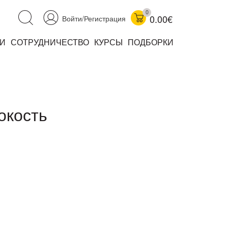
0
0.00€
Войти/Регистрация
И
СОТРУДНИЧЕСТВО
КУРСЫ
ПОДБОРКИ
аучно-популярные
не книжки
ниги
окость
комиксы
книги уехали