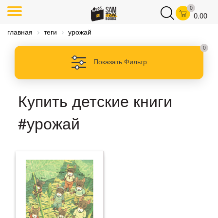
0
0.00
главная
теги
урожай
0
Показать Фильтр
Купить детские книги
#урожай