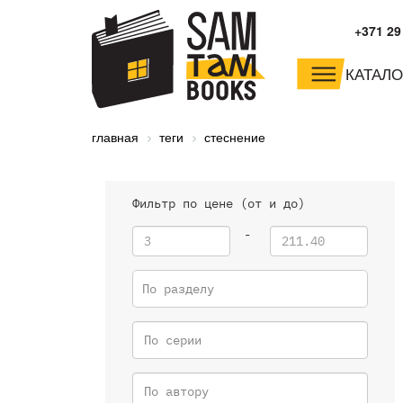
+371 29
КАТАЛО
малышам и
младшим школьника
главная
теги
стеснение
дошкольникам
Фильтр по цене (от и до)
-
По разделу