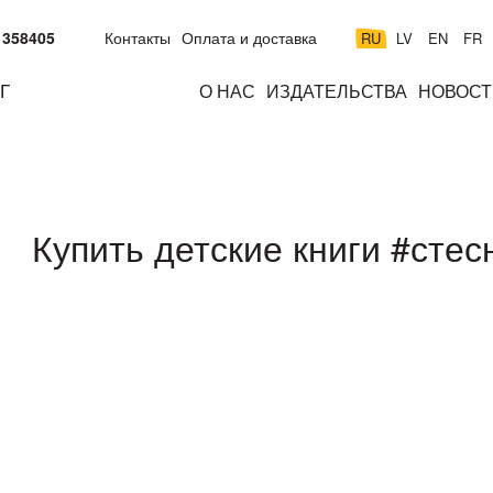
 358405
Контакты
Оплата и доставка
RU
LV
EN
FR
Г
О НАС
ИЗДАТЕЛЬСТВА
НОВОСТ
м
подросткам
взрослым
н
к
Купить детские книги #стес