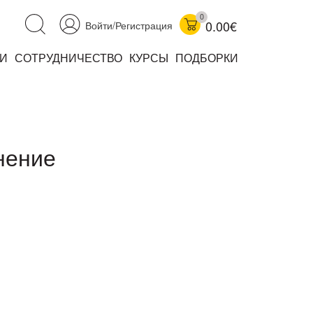
0
0.00€
Войти/Регистрация
И
СОТРУДНИЧЕСТВО
КУРСЫ
ПОДБОРКИ
аучно-популярные
не книжки
ниги
нение
комиксы
книги уехали