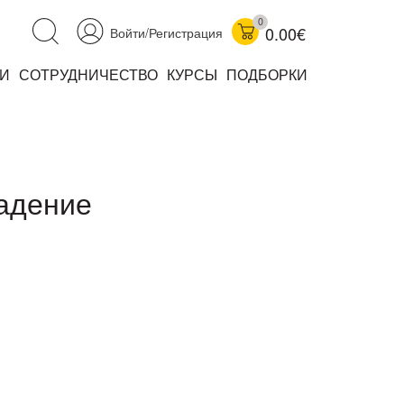
0
0.00€
Войти/Регистрация
И
СОТРУДНИЧЕСТВО
КУРСЫ
ПОДБОРКИ
аучно-популярные
не книжки
ниги
падение
комиксы
книги уехали