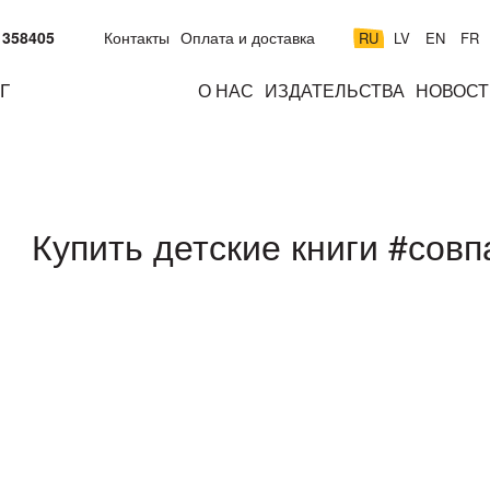
 358405
Контакты
Оплата и доставка
RU
LV
EN
FR
Г
О НАС
ИЗДАТЕЛЬСТВА
НОВОСТ
м
подросткам
взрослым
н
к
Купить детские книги #сов