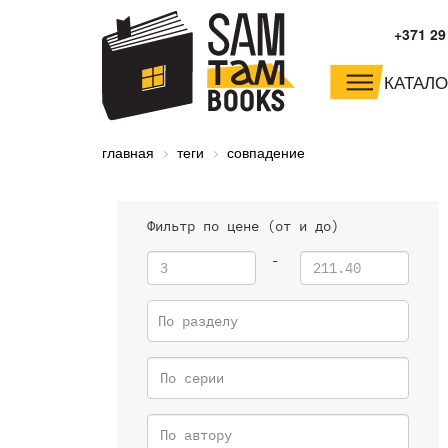
+371 29
КАТАЛО
малышам и
младшим школьника
главная
теги
совпадение
дошкольникам
Фильтр по цене (от и до)
-
По разделу