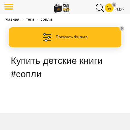
0
0.00
главная
теги
сопли
0
Показать Фильтр
Купить детские книги
#сопли