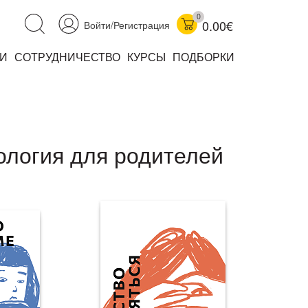
0
0.00€
Войти/Регистрация
И
СОТРУДНИЧЕСТВО
КУРСЫ
ПОДБОРКИ
аучно-популярные
не книжки
ниги
хология для родителей
комиксы
книги уехали