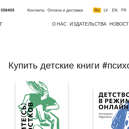
 358405
Контакты
Оплата и доставка
RU
LV
EN
FR
Г
О НАС
ИЗДАТЕЛЬСТВА
НОВОСТ
м
подросткам
взрослым
н
к
Купить детские книги #пси