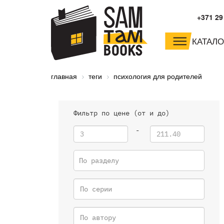
+371 29
КАТАЛО
малышам и
младшим школьника
главная
теги
психология для родителей
дошкольникам
Фильтр по цене (от и до)
-
По разделу