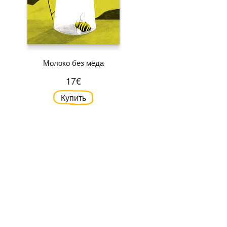
Молоко без мёда
17€
Купить