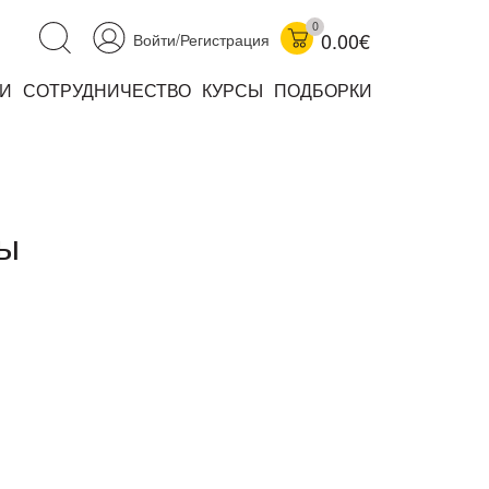
0
0.00€
Войти/Регистрация
И
СОТРУДНИЧЕСТВО
КУРСЫ
ПОДБОРКИ
аучно-популярные
не книжки
ниги
лы
комиксы
книги уехали