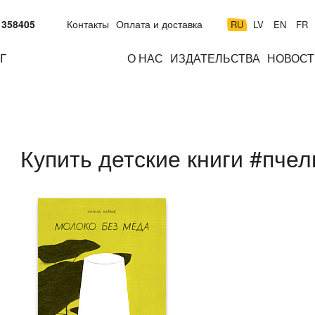
 358405
Контакты
Оплата и доставка
RU
LV
EN
FR
Г
О НАС
ИЗДАТЕЛЬСТВА
НОВОСТ
м
подросткам
взрослым
н
к
Купить детские книги #пче