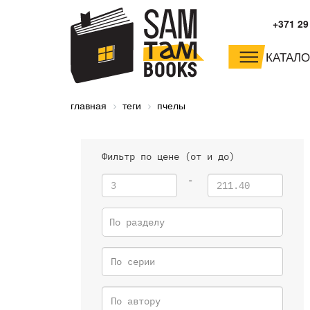
+371 29
КАТАЛО
малышам и
младшим школьника
главная
теги
пчелы
дошкольникам
Фильтр по цене (от и до)
-
По разделу