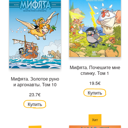
Мифята. Почешите мне
спинку. Том 1
Мифята. Золотое руно
19.5€
и аргонавты. Том 10
Купить
23.7€
Купить
Хит