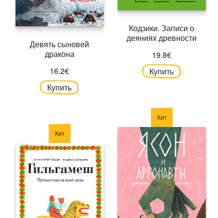
Кодзики. Записи о
деяниях древности
Девять сыновей
дракона
19.8€
16.2€
Купить
Купить
Хит
Хит