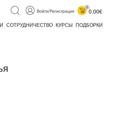
0
0.00€
Войти/Регистрация
И
СОТРУДНИЧЕСТВО
КУРСЫ
ПОДБОРКИ
аучно-популярные
не книжки
ниги
ья
комиксы
книги уехали