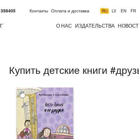
 358405
Контакты
Оплата и доставка
RU
LV
EN
FR
Г
О НАС
ИЗДАТЕЛЬСТВА
НОВОСТ
м
подросткам
взрослым
н
к
Купить детские книги #друз