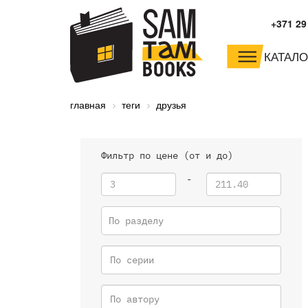
+371 29
КАТАЛО
малышам и
младшим школьника
главная
теги
друзья
дошкольникам
Фильтр по цене (от и до)
-
По разделу