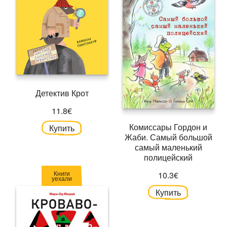
Детектив Крот
11.8€
Комиссары Гордон и
Купить
Жаби. Самый большой
самый маленький
полицейский
Книги
10.3€
уехали
Купить