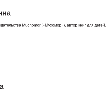
нна
дательства Muchomor («Мухомор»), автор книг для детей.
а