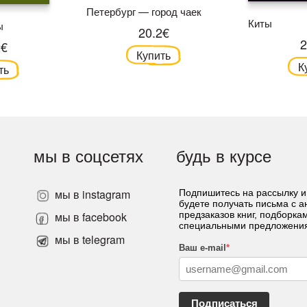
Петербург — город чаек
Киты
ы
20.2€
2
2€
Купить
К
ть
мы в соцсетях
будь в курсе
мы в instagram
Подпишитесь на рассылку и
будете получать письма с 
»
мы в facebook
предзаказов книг, подборка
специальными предложени
мы в telegram
Ваш e-mail
*
Подписаться