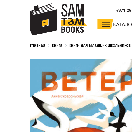
+371 29
КАТАЛО
малышам и
младшим школьника
главная
книга
книги для младших школьников
дошкольникам