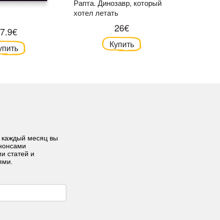
Рапта. Динозавр, который
Лесной д
хотел летать
старых 
26€
7.9€
Купить
упить
 каждый месяц вы
анонсами
ми статей и
ями.