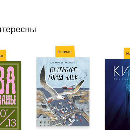
нтересны
Новинка
Н
ка