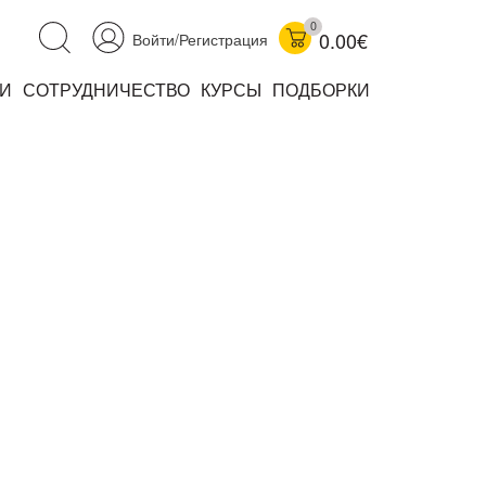
0
0.00€
Войти/Регистрация
И
СОТРУДНИЧЕСТВО
КУРСЫ
ПОДБОРКИ
аучно-популярные
не книжки
ниги
комиксы
книги уехали