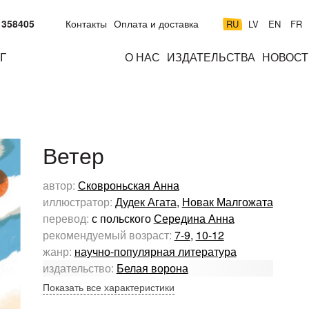
 358405
Контакты
Оплата и доставка
RU
LV
EN
FR
Г
О НАС
ИЗДАТЕЛЬСТВА
НОВОСТ
м
подросткам
взрослым
н
к
Ветер
автор:
Сковроньская Анна
иллюстратор:
Дудек Агата
,
Новак Малгожата
перевод:
с польского
Середина Анна
рекомендуемый возраст:
7-9
,
10-12
жанр:
научно-популярная литература
издательство:
Белая ворона
Показать все характеристики