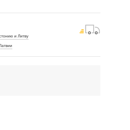
стонию и Литву
Латвии