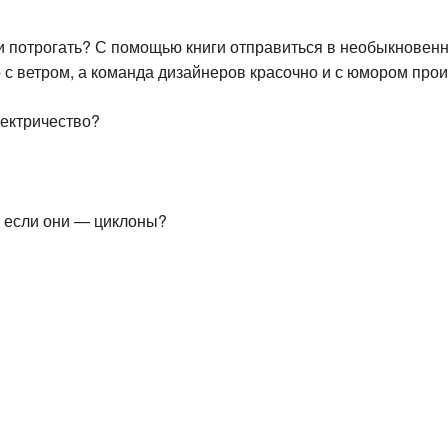
ть и потрогать? С помощью книги отправиться в необыкнове
но с ветром, а команда дизайнеров красочно и с юмором п
лектричество?
, если они — циклоны?