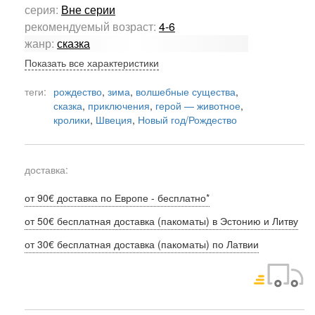
серия:
Вне серии
рекомендуемый возраст:
4-6
жанр:
сказка
Показать все характеристики
теги:
рождество
,
зима
,
волшебные существа
,
сказка
,
приключения
,
герой — животное
,
кролики
,
Швеция
,
Новый год/Рождество
доставка:
от 90€ доставка по Европе - бесплатно*
от 50€ бесплатная доставка (пакоматы) в Эстонию и Литву
от 30€ бесплатная доставка (пакоматы) по Латвии