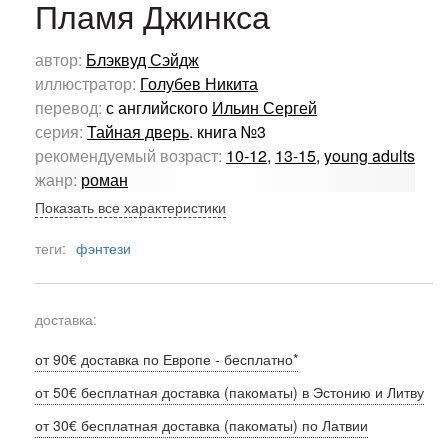
Пламя Джинкса
автор:
Блэквуд Сэйдж
иллюстратор:
Голубев Никита
перевод:
с английского
Ильин Сергей
серия:
Тайная дверь
. книга №3
рекомендуемый возраст:
10-12
,
13-15
,
young adults
жанр:
роман
Показать все характеристики
теги:
фэнтези
доставка:
от 90€ доставка по Европе - бесплатно*
от 50€ бесплатная доставка (пакоматы) в Эстонию и Литву
от 30€ бесплатная доставка (пакоматы) по Латвии