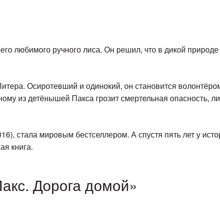
его любимого ручного лиса. Он решил, что в дикой природе л
 Питера. Осиротевший и одинокий, он становится волонтёр
дному из детёнышей Пакса грозит смертельная опасность, л
016), стала мировым бестселлером. А спустя пять лет у ис
ая книга.
Пакс. Дорога домой»