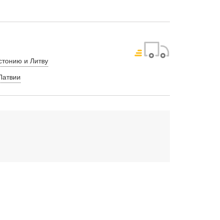
стонию и Литву
Латвии