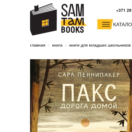
+371 29
КАТАЛО
малышам и
младшим школьника
главная
книга
книги для младших школьников
дошкольникам