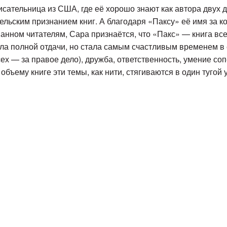
сательница из США, где её хорошо знают как автора двух 
ельским признанием книг. А благодаря «Паксу» её имя за к
анном читателям, Сара признаётся, что «Пакс» — книга всей
ала полной отдачи, но стала самым счастливым временем в 
сех — за правое дело), дружба, ответственность, умение со
бъему книге эти темы, как нити, стягиваются в один тугой у