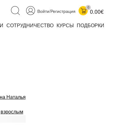
0
0.00€
Войти/Регистрация
И
СОТРУДНИЧЕСТВО
КУРСЫ
ПОДБОРКИ
аучно-популярные
не книжки
ниги
на Наталья
,
взрослым
комиксы
книги уехали