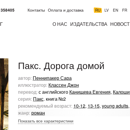
 358405
Контакты
Оплата и доставка
RU
LV
EN
FR
Г
О НАС
ИЗДАТЕЛЬСТВА
НОВОСТ
м
подросткам
взрослым
н
к
Пакс. Дорога домой
автор:
Пеннипакер Сара
иллюстратор:
Классен Джон
перевод:
с английского
Канищева Евгения
,
Калоши
серия:
Пакс
. книга №2
рекомендуемый возраст:
10-12
,
13-15
,
young adults
жанр:
роман
Показать все характеристики