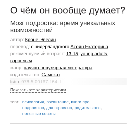
О чём он вообще думает?
Мозг подростка: время уникальных
возможностей
автор:
Кроне Эвелин
перевод:
с нидерландского
Асоян Екатерина
рекомендуемый возраст:
13-15
,
young adults
,
взрослым
жанр:
научно-популярная литература
издательство:
Самокат
isbn:
978-5-00167-154-1
Показать все характеристики
теги:
психология
,
воспитание
,
книги про
подростков
,
для взрослых
,
родительство
,
полезные советы