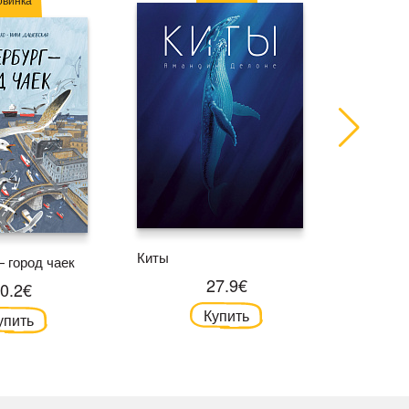
Рапта. Д
Киты
 город чаек
хотел ле
27.9€
0.2€
Купить
упить