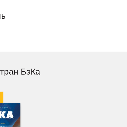
ль
ртран БэКа