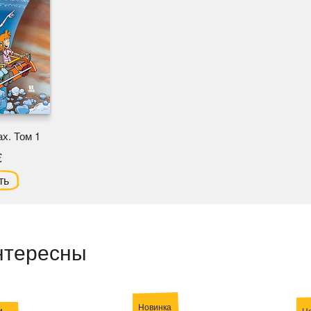
х. Том 1
€
ть
нтересны
Новинка
и
Н