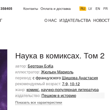
 358405
Контакты
Оплата и доставка
RU
LV
EN
FR
Г
О НАС
ИЗДАТЕЛЬСТВА
НОВОСТ
м
подросткам
взрослым
н
к
Наука в комиксах. Том 2
автор:
Бертран БэКа
иллюстратор:
Жюльен Мариоль
перевод:
с французского
Шишова Анастасия
рекомендуемый возраст:
7-9
,
10-12
жанр:
комикс
,
научно-популярная литература
издательство:
Пешком в историю
Показать все характеристики