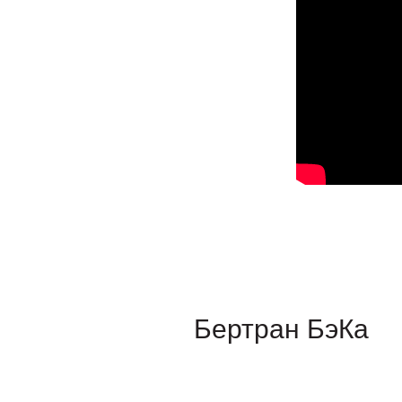
Бертран БэКа