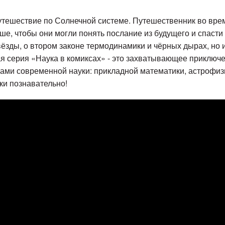
тешествие по Солнечной системе. Путешественник во вре
ше, чтобы они могли понять послание из будущего и спасти 
 звёзды, о втором законе термодинамики и чёрных дырах, но
я серия «Наука в комиксах» - это захватывающее приключе
вами современной науки: прикладной математики, астрофиз
ски познавательно!