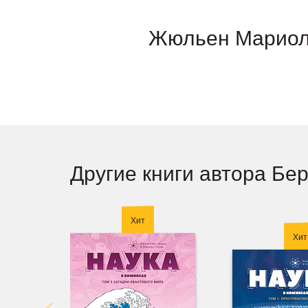
Жюльен Марио
Другие книги автора Бе
Хит
Хит