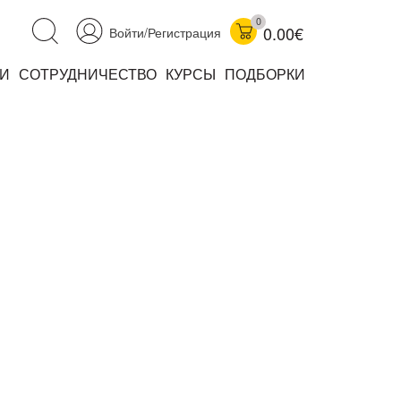
0
0.00€
Войти/Регистрация
И
СОТРУДНИЧЕСТВО
КУРСЫ
ПОДБОРКИ
аучно-популярные
не книжки
ниги
комиксы
книги уехали