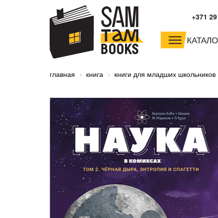
+371 29
КАТАЛО
малышам и
младшим школьника
главная
книга
книги для младших школьников
дошкольникам