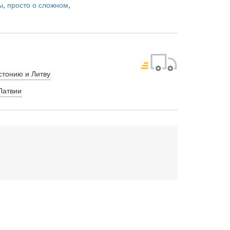
ы
,
просто о сложном
,
стонию и Литву
Латвии