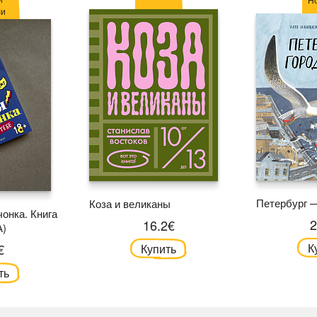
ли
Петербург —
Коза и великаны
онка. Книга
2
16.2€
А)
€
К
Купить
ть